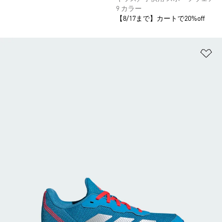
9 カラー
【8/17まで】カートで20%off
ほ