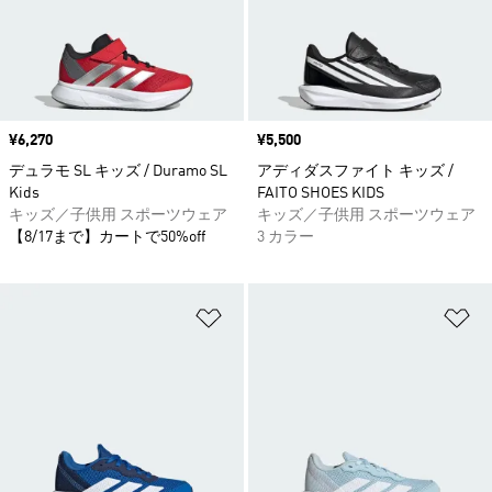
価格
¥6,270
価格
¥5,500
デュラモ SL キッズ / Duramo SL
アディダスファイト キッズ /
Kids
FAITO SHOES KIDS
キッズ／子供用 スポーツウェア
キッズ／子供用 スポーツウェア
【8/17まで】カートで50%off
3 カラー
ほしいものリストに追加
ほ