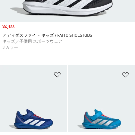
セール価格
¥4,136
アディダスファイト キッズ / FAITO SHOES KIDS
キッズ／子供用 スポーツウェア
3 カラー
ほしいものリストに追加
ほ