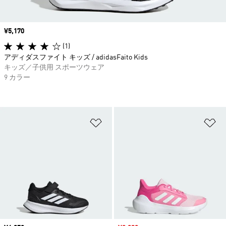
価格
¥5,170
(1)
アディダスファイト キッズ / adidasFaito Kids
キッズ／子供用 スポーツウェア
9 カラー
ほしいものリストに追加
ほ