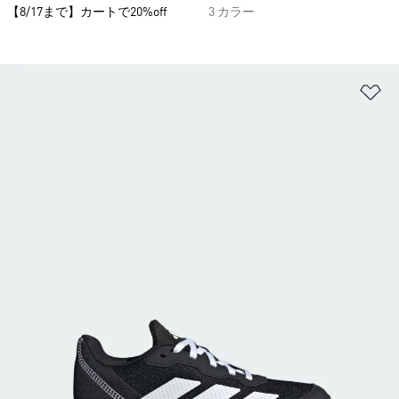
【8/17まで】カートで20%off
3 カラー
ほ