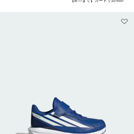
【8/17まで】カートで20%off
ほ