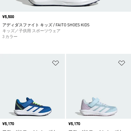
価格
¥5,500
アディダスファイト キッズ / FAITO SHOES KIDS
キッズ／子供用 スポーツウェア
3 カラー
ほしいものリストに追加
ほ
価格
¥5,170
価格
¥5,170