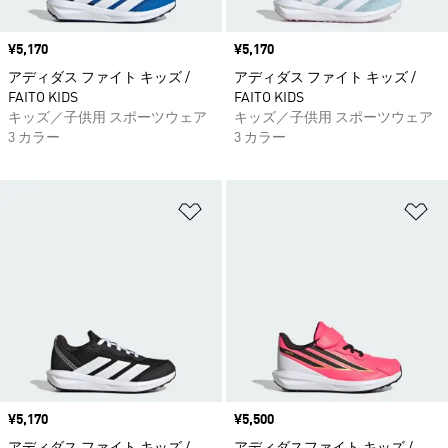
価格
¥5,170
価格
¥5,170
アディダス ファイト キッズ /
アディダス ファイト キッズ /
FAITO KIDS
FAITO KIDS
キッズ／子供用 スポーツウェア
キッズ／子供用 スポーツウェア
3 カラー
3 カラー
ほしいものリストに追加
ほ
価格
¥5,170
価格
¥5,500