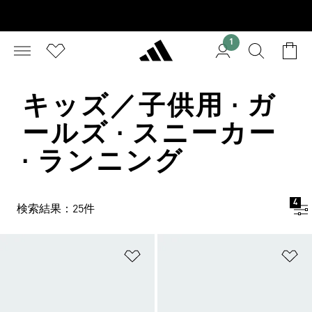
1
キッズ／子供用 · ガ
ールズ · スニーカー
· ランニング
4
検索結果：25件
ほしいものリストに追加
ほ