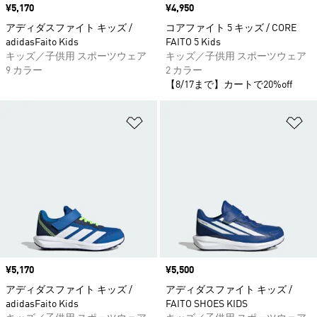
価格
¥5,170
価格
¥4,950
アディダスファイト キッズ /
コアファイト 5 キッズ / CORE
adidasFaito Kids
FAITO 5 Kids
キッズ／子供用 スポーツウェア
キッズ／子供用 スポーツウェア
9 カラー
2 カラー
【8/17まで】カートで20%off
ほしいものリストに追加
ほ
価格
¥5,170
価格
¥5,500
アディダスファイト キッズ /
アディダスファイト キッズ /
adidasFaito Kids
FAITO SHOES KIDS