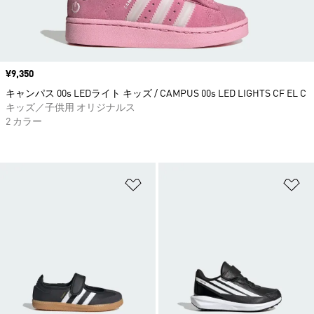
価格
¥9,350
キャンパス 00s LEDライト キッズ / CAMPUS 00s LED LIGHTS CF EL C
キッズ／子供用 オリジナルス
2 カラー
ほしいものリストに追加
ほ