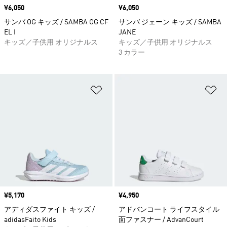
価格
¥6,050
価格
¥6,050
サンバ OG キッズ / SAMBA OG CF
サンバ ジェーン キッズ / SAMBA
EL I
JANE
キッズ／子供用 オリジナルス
キッズ／子供用 オリジナルス
3 カラー
ほしいものリストに追加
ほ
価格
¥5,170
価格
¥4,950
アディダスファイト キッズ /
アドバンコート ライフスタイル
adidasFaito Kids
面ファスナー / AdvanCourt