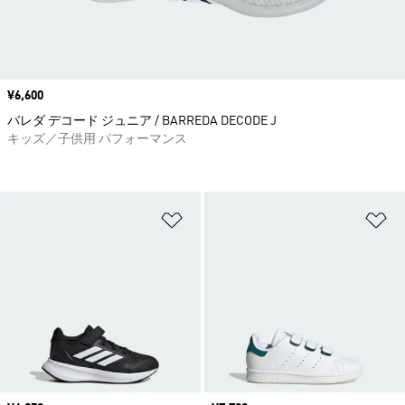
価格
¥6,600
バレダ デコード ジュニア / BARREDA DECODE J
キッズ／子供用 パフォーマンス
ほしいものリストに追加
ほ