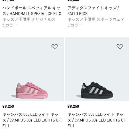
価格
¥7,150
価格
¥6,050
ハンドボール スペツィアル キッ
アディダスファイト キッズ /
ズ / HANDBALL SPEZIAL CF EL C
FAITO KIDS
キッズ／子供用 オリジナルス
キッズ／子供用 スポーツウェア
5 カラー
3 カラー
ほしいものリストに追加
ほ
価格
¥8,250
価格
¥8,250
キャンパス 00s LEDライト キッ
キャンパス 00s LEDライト キッ
ズ / CAMPUS 00s LED LIGHTS CF
ズ / CAMPUS 00s LED LIGHTS CF
EL I
EL I