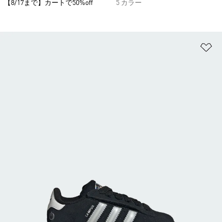
【8/17まで】カートで50%off
5 カラー
ほ