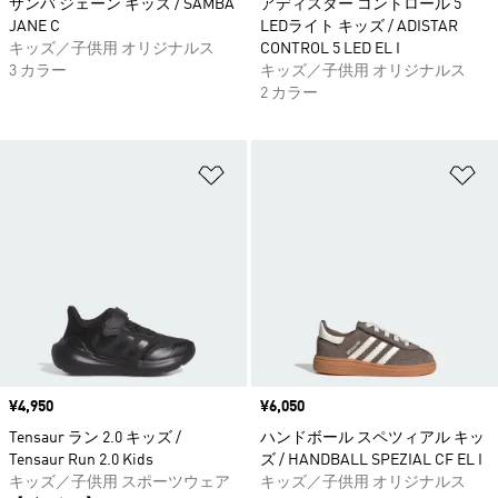
サンバ ジェーン キッズ / SAMBA
アディスター コントロール 5
JANE C
LEDライト キッズ / ADISTAR
キッズ／子供用 オリジナルス
CONTROL 5 LED EL I
3 カラー
キッズ／子供用 オリジナルス
2 カラー
ほしいものリストに追加
ほ
価格
¥4,950
価格
¥6,050
Tensaur ラン 2.0 キッズ /
ハンドボール スペツィアル キッ
Tensaur Run 2.0 Kids
ズ / HANDBALL SPEZIAL CF EL I
キッズ／子供用 スポーツウェア
キッズ／子供用 オリジナルス