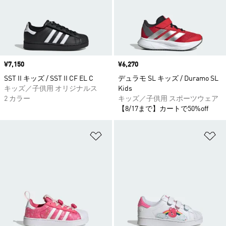
価格
¥7,150
価格
¥6,270
SST II キッズ / SST II CF EL C
デュラモ SL キッズ / Duramo SL
キッズ／子供用 オリジナルス
Kids
2 カラー
キッズ／子供用 スポーツウェア
【8/17まで】カートで50%off
ほしいものリストに追加
ほ