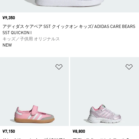
価格
¥9,350
アディダス ケアベア SST クイックオン キッズ/ ADIDAS CARE BEARS
SST QUICKON I
キッズ／子供用 オリジナルス
NEW
ほしいものリストに追加
ほ
価格
¥7,150
価格
¥8,800