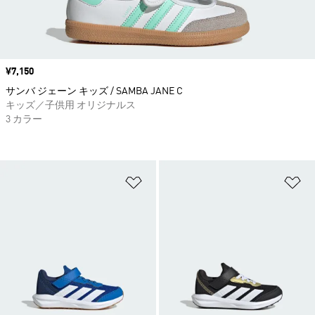
価格
¥7,150
サンバ ジェーン キッズ / SAMBA JANE C
キッズ／子供用 オリジナルス
3 カラー
ほしいものリストに追加
ほ