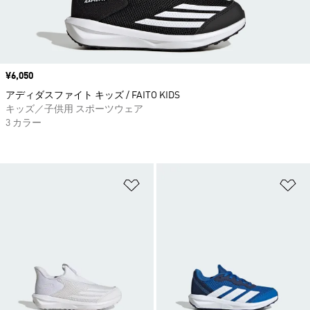
価格
¥6,050
アディダスファイト キッズ / FAITO KIDS
キッズ／子供用 スポーツウェア
3 カラー
ほしいものリストに追加
ほ