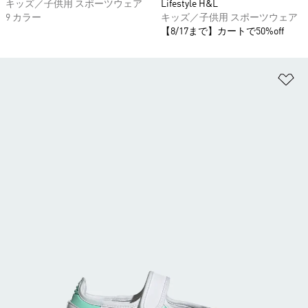
キッズ／子供用 スポーツウェア
Lifestyle H&L
9 カラー
キッズ／子供用 スポーツウェア
【8/17まで】カートで50%off
ほ