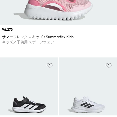
価格
¥6,270
サマーフレックス キッズ / Summerflex Kids
キッズ／子供用 スポーツウェア
ほしいものリストに追加
ほ