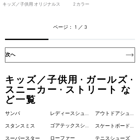
キッズ／子供用 オリジナルス
2 カラー
ページ： 1 ／ 3
次へ
キッズ／子供用 • ガールズ •
スニーカー • ストリート な
ど一覧
サンバ
レディースシュー
シューズ
アウトドアシュー
ズ
ズ
ゴアテックスシュ
スタンスミス
スケートボードシ
ーズ
ューズ
ローファー
スーパースター
テニスシューズ