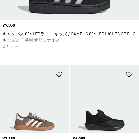
価格
¥9,350
キャンパス 00s LEDライト キッズ / CAMPUS 00s LED LIGHTS CF EL C
キッズ／子供用 オリジナルス
2 カラー
ほしいものリストに追加
ほ