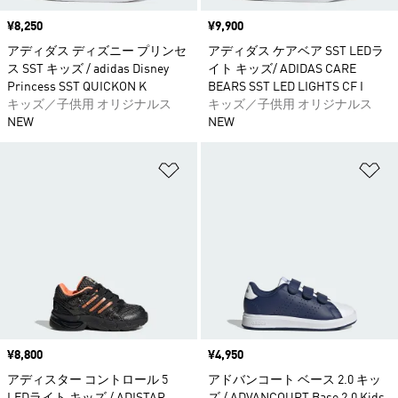
価格
¥8,250
価格
¥9,900
アディダス ディズニー プリンセ
アディダス ケアベア SST LEDラ
ス SST キッズ / adidas Disney
イト キッズ/ ADIDAS CARE
Princess SST QUICKON K
BEARS SST LED LIGHTS CF I
キッズ／子供用 オリジナルス
キッズ／子供用 オリジナルス
NEW
NEW
ほしいものリストに追加
ほ
価格
¥8,800
価格
¥4,950
アディスター コントロール 5
アドバンコート ベース 2.0 キッ