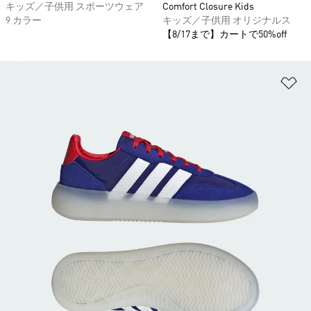
キッズ／子供用 スポーツウェア
Comfort Closure Kids
9 カラー
キッズ／子供用 オリジナルス
【8/17まで】カートで50%off
ほ