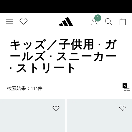
1
キッズ／子供用 · ガ
ールズ · スニーカー
· ストリート
4
検索結果：114件
ほしいものリストに追加
ほ