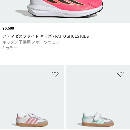
価格
¥5,500
アディダスファイト キッズ / FAITO SHOES KIDS
キッズ／子供用 スポーツウェア
3 カラー
ほしいものリストに追加
ほ