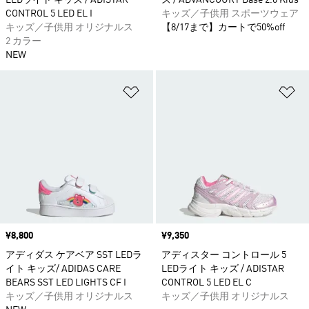
LEDライト キッズ / ADISTAR
ズ / ADVANCOURT Base 2.0 Kids
CONTROL 5 LED EL I
キッズ／子供用 スポーツウェア
キッズ／子供用 オリジナルス
【8/17まで】カートで50%off
2 カラー
NEW
ほしいものリストに追加
ほ
価格
¥8,800
価格
¥9,350
アディダス ケアベア SST LEDラ
アディスター コントロール 5
イト キッズ/ ADIDAS CARE
LEDライト キッズ / ADISTAR
BEARS SST LED LIGHTS CF I
CONTROL 5 LED EL C
キッズ／子供用 オリジナルス
キッズ／子供用 オリジナルス