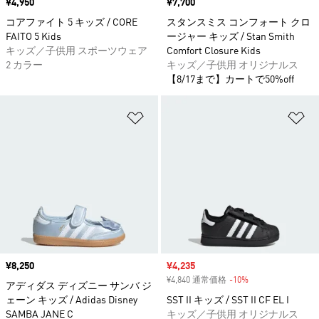
価格
¥4,950
価格
¥7,700
コアファイト 5 キッズ / CORE
スタンスミス コンフォート クロ
FAITO 5 Kids
ージャー キッズ / Stan Smith
キッズ／子供用 スポーツウェア
Comfort Closure Kids
2 カラー
キッズ／子供用 オリジナルス
【8/17まで】カートで50%off
ほしいものリストに追加
ほ
価格
¥8,250
セール価格
¥4,235
¥4,840 通常価格
-10%
割引
アディダス ディズニー サンバ ジ
ェーン キッズ / Adidas Disney
SST II キッズ / SST II CF EL I
SAMBA JANE C
キッズ／子供用 オリジナルス