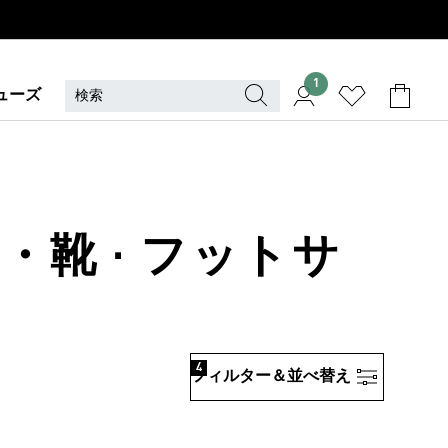
1
ューズ
・靴 · フットサ
4
フィルター＆並べ替え