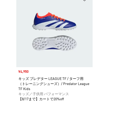
セール価格
¥4,950
キッズ プレデター LEAGUE TF / ターフ用
（トレーニングシューズ）/ Predator League
TF Kids
キッズ／子供用 パフォーマンス
【8/17まで】カートで20%off