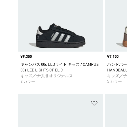
価格
¥9,350
価格
¥7,150
キャンパス 00s LEDライト キッズ / CAMPUS
ハンドボー
00s LED LIGHTS CF EL C
HANDBALL 
キッズ／子供用 オリジナルス
キッズ／子
2 カラー
5 カラー
ほしいものリ