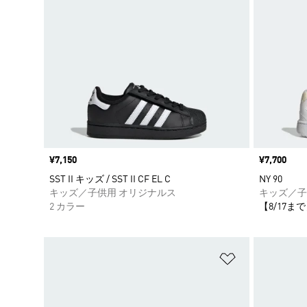
価格
¥7,150
価格
¥7,700
SST II キッズ / SST II CF EL C
NY 90
キッズ／子供用 オリジナルス
キッズ／子
2 カラー
【8/17まで
ほしいものリ