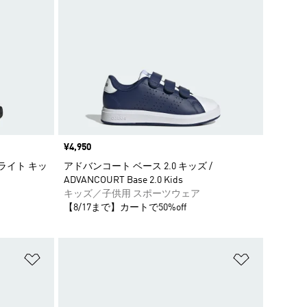
価格
¥4,950
Dライト キッ
アドバンコート ベース 2.0 キッズ /
ADVANCOURT Base 2.0 Kids
キッズ／子供用 スポーツウェア
【8/17まで】カートで50%off
ほしいものリストに追加
ほしいもの