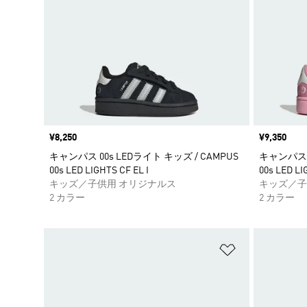
価格
¥8,250
価格
¥9,350
キャンパス 00s LEDライト キッズ / CAMPUS
キャンパス 0
00s LED LIGHTS CF EL I
00s LED LI
キッズ／子供用 オリジナルス
キッズ／子
2 カラー
2 カラー
ほしいものリ