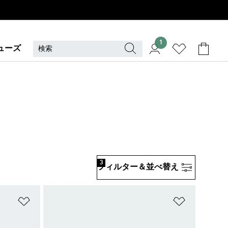
1
ューズ
3
フィルター＆並べ替え
ほしいものリストに追加
ほしいもの