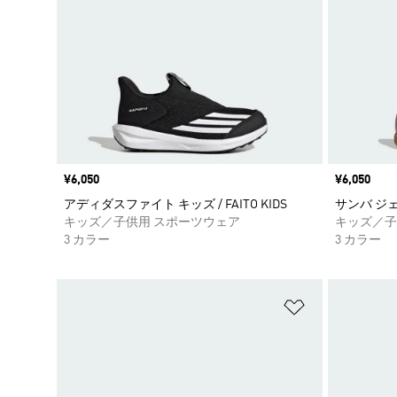
価格
¥6,050
価格
¥6,050
アディダスファイト キッズ / FAITO KIDS
サンバ ジェー
キッズ／子供用 スポーツウェア
キッズ／子
3 カラー
3 カラー
ほしいものリ