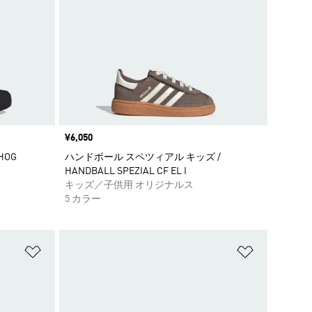
価格
¥6,050
HOG
ハンドボール スペツィアル キッズ /
HANDBALL SPEZIAL CF EL I
キッズ／子供用 オリジナルス
5 カラー
ほしいものリストに追加
ほしいもの