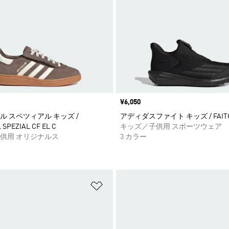
価格
¥6,050
ル スペツィアル キッズ /
アディダスファイト キッズ / FAITO
SPEZIAL CF EL C
キッズ／子供用 スポーツウェア
供用 オリジナルス
3 カラー
ストに追加
ほしいものリストに追加