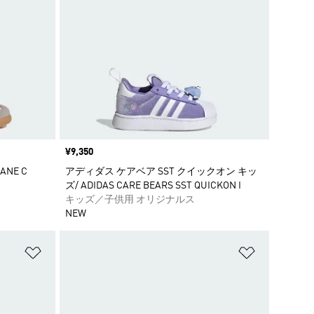
価格
¥9,350
ANE C
アディダス ケアベア SST クイックオン キッ
ズ/ ADIDAS CARE BEARS SST QUICKON I
キッズ／子供用 オリジナルス
NEW
ほしいものリストに追加
ほしいもの