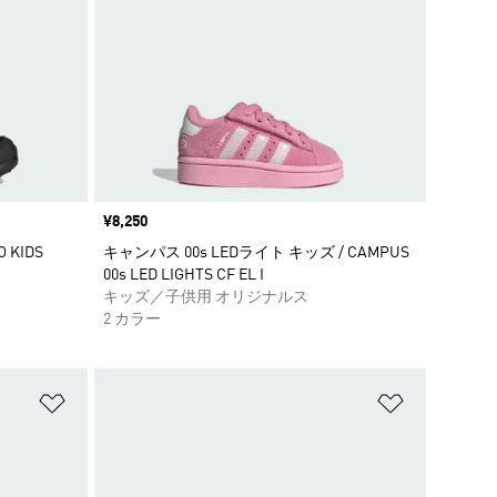
価格
¥8,250
 KIDS
キャンパス 00s LEDライト キッズ / CAMPUS
00s LED LIGHTS CF EL I
キッズ／子供用 オリジナルス
2 カラー
ほしいものリストに追加
ほしいもの