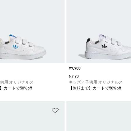
価格
¥7,700
NY 90
供用 オリジナルス
キッズ／子供用 オリジナルス
】カートで50%off
【8/17まで】カートで50%off
ストに追加
ほしいものリストに追加