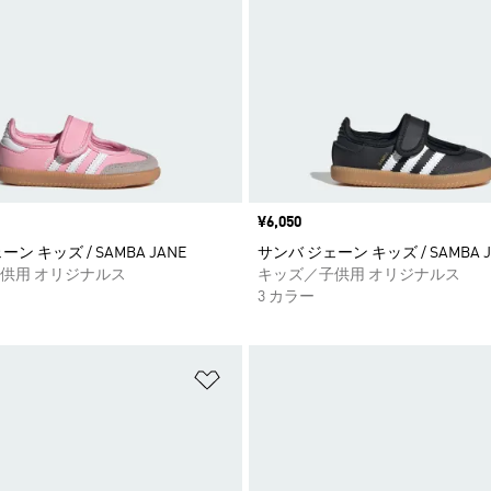
価格
¥6,050
ン キッズ / SAMBA JANE
サンバ ジェーン キッズ / SAMBA JA
供用 オリジナルス
キッズ／子供用 オリジナルス
3 カラー
ストに追加
ほしいものリストに追加