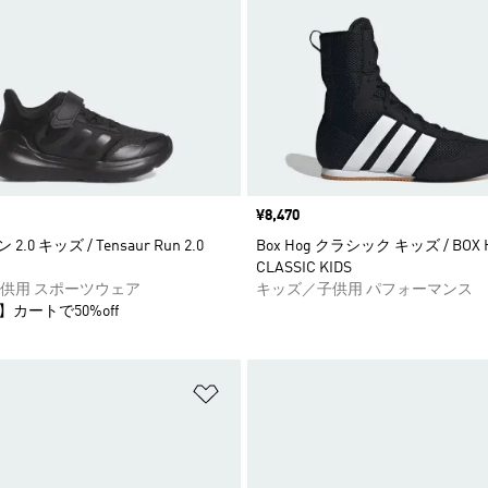
価格
¥8,470
ン 2.0 キッズ / Tensaur Run 2.0
Box Hog クラシック キッズ / BOX 
CLASSIC KIDS
供用 スポーツウェア
キッズ／子供用 パフォーマンス
】カートで50%off
ストに追加
ほしいものリストに追加