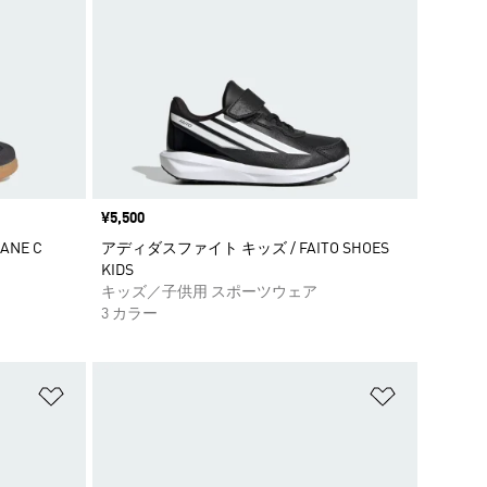
価格
¥5,500
ANE C
アディダスファイト キッズ / FAITO SHOES
KIDS
キッズ／子供用 スポーツウェア
3 カラー
ほしいものリストに追加
ほしいもの