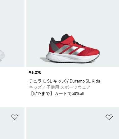
価格
¥6,270
デュラモ SL キッズ / Duramo SL Kids
キッズ／子供用 スポーツウェア
【8/17まで】カートで50%off
ほしいものリストに追加
ほしいもの