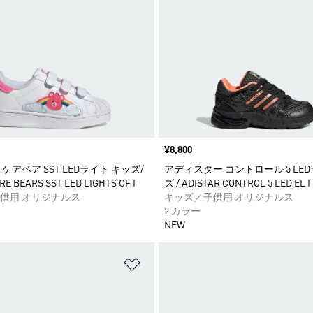
価格
¥8,800
ケアベア SST LEDライト キッズ/
アディスター コントロール 5 LE
RE BEARS SST LED LIGHTS CF I
ズ / ADISTAR CONTROL 5 LED EL I
供用 オリジナルス
キッズ／子供用 オリジナルス
2 カラー
NEW
ストに追加
ほしいものリストに追加