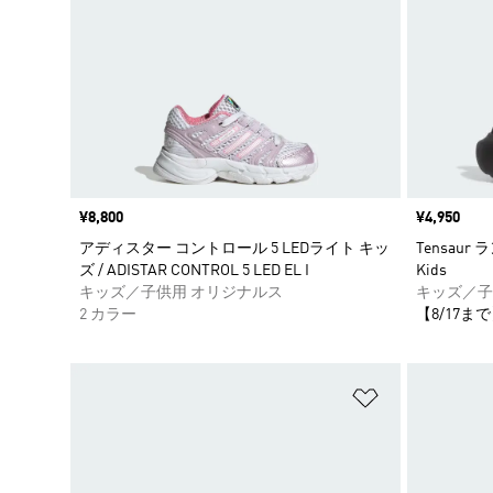
価格
¥8,800
価格
¥4,950
アディスター コントロール 5 LEDライト キッ
Tensaur ラ
ズ / ADISTAR CONTROL 5 LED EL I
Kids
キッズ／子供用 オリジナルス
キッズ／子
2 カラー
【8/17まで
ほしいものリ