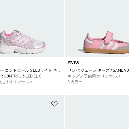
価格
¥7,150
 コントロール 5 LEDライト キッ
サンバ ジェーン キッズ / SAMBA J
AR CONTROL 5 LED EL C
キッズ／子供用 オリジナルス
供用 オリジナルス
3 カラー
ストに追加
ほしいものリストに追加