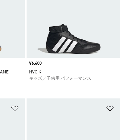
価格
¥6,600
NE I
HVC K
キッズ／子供用 パフォーマンス
ほしいものリストに追加
ほしいもの