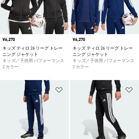
価格
¥6,270
価格
¥6,270
キッズ ティロ 26 リーグ トレー
キッズ ティロ 26 リーグ トレー
ニング ジャケット
ニング ジャケット
キッズ／子供用 パフォーマンス
キッズ／子供用 パフォーマンス
2 カラー
2 カラー
ほしいものリストに追加
ほ