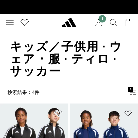
1
キッズ／子供用 · ウ
ェア・服 · ティロ ·
サッカー
4
検索結果：4件
ほしいものリストに追加
ほ