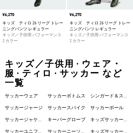
価格
¥6,270
価格
¥6,270
キッズ ティロ 26 リーグ トレー
キッズ ティロ 26 リーグ トレー
ニングパンツ レギュラー
ニングパンツ レギュラー
キッズ／子供用 パフォーマンス
キッズ／子供用 パフォーマンス
2 カラー
2 カラー
キッズ／子供用 • ウェア・
服 • ティロ • サッカー など
一覧
サッカーウェア
サッカーボトムス
シンガード＆スト
ラップ
サッカージャージ
サッカースパイク
サッカーボール
サッカージャケッ
キーパーグローブ
キッズサッカーウ
ト
ェア
サッカーユニフォ
サッカーニーソッ
キッズサッカーシ