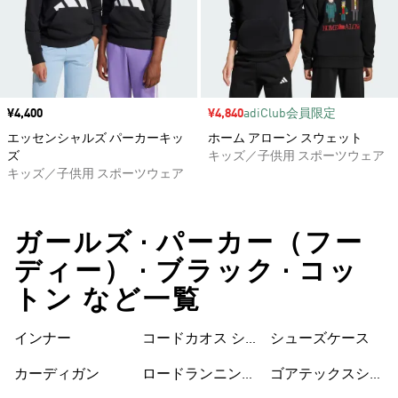
価格
¥4,400
セール価格
¥4,840
adiClub会員限定
エッセンシャルズ パーカーキッ
ホーム アローン スウェット
ズ
キッズ／子供用 スポーツウェア
キッズ／子供用 スポーツウェア
ガールズ • パーカー（フー
ディー） • ブラック • コッ
トン など一覧
インナー
コードカオス シ
シューズケース
ューズ
カーディガン
ロードランニング
ゴアテックスシュ
シューズ
ーズ