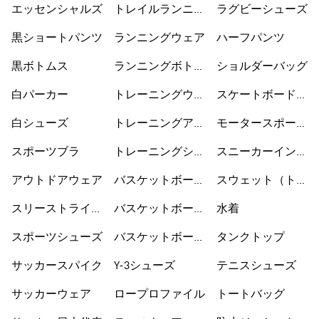
エッセンシャルズ
トレイルランニン
ラグビーシューズ
グシューズ
黒ショートパンツ
ランニングウェア
ハーフパンツ
黒ボトムス
ランニングボトム
ショルダーバッグ
ス
白パーカー
トレーニングウェ
スケートボードシ
ア
ューズ
白シューズ
トレーニングアク
モータースポーツ
セサリー
ウェア
スポーツブラ
トレーニングシュ
スニーカーインソ
ーズ
ックス
アウトドアウェア
バスケットボール
スウェット（トレ
ウェア
ーナー）
スリーストライプ
バスケットボール
水着
ス
シューズ
スポーツシューズ
バスケットボール
タンクトップ
ショートパンツ
サッカースパイク
Y-3シューズ
テニスシューズ
サッカーウェア
ロープロファイル
トートバッグ