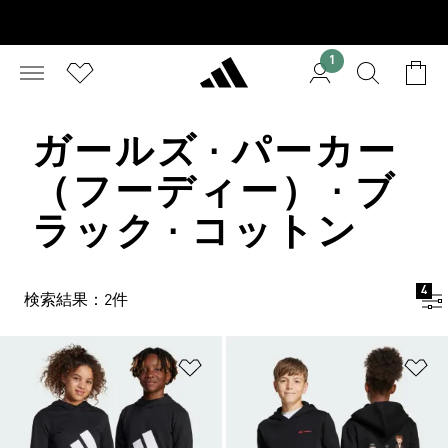
1
ガールズ · パーカー
（フーディー） · ブ
ラック · コットン
4
検索結果：2件
ほしいものリストに追加
ほ