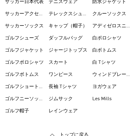
サッカー日本代表
テニスウェア
防水ジャケット
サッカーアクセサ
テレックスシュー
クルーソックス
リー
ズ
サッカーソックス
キャップ（帽子）
アディゼロスニー
カー
ゴルフシューズ
ダッフルバッグ
白ポロシャツ
ゴルフジャケット
ジャージトップス
白ボトムス
ゴルフポロシャツ
スカート
白 Tシャツ
ゴルフボトムス
ワンピース
ウィンドブレーカ
ー
ゴルフショートパ
長袖 Tシャツ
ヨガウェア
ンツ
ゴルフニーソック
ジムサック
Les Mills
ス
ゴルフ帽子
レインウェア
トップに戻る