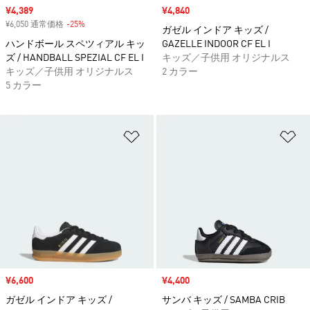
セール価格
¥4,389
セール価格
¥4,840
¥6,050 通常価格
-25%
割引
ガゼル インドア キッズ /
ハンドボール スペツィアル キッ
GAZELLE INDOOR CF EL I
ズ / HANDBALL SPEZIAL CF EL I
キッズ／子供用 オリジナルス
キッズ／子供用 オリジナルス
2 カラー
5 カラー
ほしいものリストに追加
ほ
セール価格
¥6,600
セール価格
¥4,400
ガゼル インドア キッズ /
サンバ キッズ / SAMBA CRIB