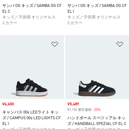
サンバ OG キッズ / SAMBA OG CF
サンバ OG キッズ / SAMBA OG CF
EL C
EL I
キッズ／子供用 オリジナルス
キッズ／子供用 オリジナルス
2 カラー
2 カラー
ほしいものリストに追加
ほ
セール価格
¥6,600
セール価格
¥5,489
¥7,150 通常価格
-20%
割引
キャンパス 00s LEDライト キッ
ズ / CAMPUS 00s LED LIGHTS CF
ハンドボール スペツィアル キッ
EL I
ズ / HANDBALL SPEZIAL CF EL C