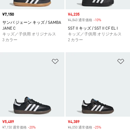
価格
¥7,150
セール価格
¥4,235
¥4,840 通常価格
-10%
割引
サンバ ジェーン キッズ / SAMBA
JANE C
SST II キッズ / SST II CF EL I
キッズ／子供用 オリジナルス
キッズ／子供用 オリジナルス
3 カラー
2 カラー
ほしいものリストに追加
ほ
セール価格
¥5,489
セール価格
¥4,389
¥7,150 通常価格
-20%
割引
¥6,050 通常価格
-25%
割引