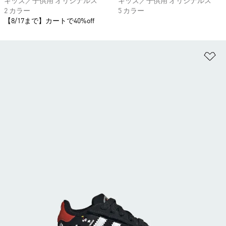
キッズ／子供用 オリジナルス
キッズ／子供用 オリジナルス
2 カラー
5 カラー
【8/17まで】カートで40%off
ほ