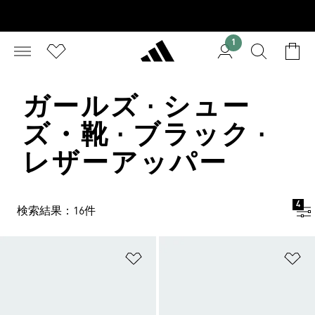
1
ガールズ · シュー
ズ・靴 · ブラック ·
レザーアッパー
4
検索結果：16件
ほしいものリストに追加
ほ