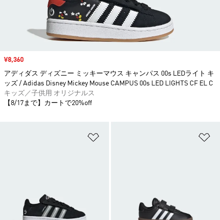
セール価格
¥8,360
アディダス ディズニー ミッキーマウス キャンパス 00s LEDライト キ
ッズ / Adidas Disney Mickey Mouse CAMPUS 00s LED LIGHTS CF EL C
キッズ／子供用 オリジナルス
【8/17まで】カートで20%off
ほしいものリストに追加
ほ