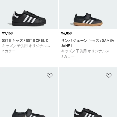
価格
¥7,150
価格
¥6,050
SST II キッズ / SST II CF EL C
サンバ ジェーン キッズ / SAMBA
キッズ／子供用 オリジナルス
JANE I
2 カラー
キッズ／子供用 オリジナルス
3 カラー
ほしいものリストに追加
ほ