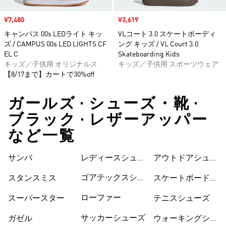
セール価格
¥7,480
セール価格
¥3,619
キャンパス 00s LEDライト キッ
VLコート 3.0 スケートボーディ
ズ / CAMPUS 00s LED LIGHTS CF
ング キッズ / VL Court 3.0
EL C
Skateboarding Kids
キッズ／子供用 オリジナルス
キッズ／子供用 スポーツウェア
【8/17まで】カートで30%off
ガールズ • シューズ・靴 •
ブラック • レザーアッパー
など一覧
サンバ
レディースシュー
シューズ
アウトドアシュー
ズ
ズ
ゴアテックスシュ
スタンスミス
スケートボードシ
ーズ
ューズ
ローファー
スーパースター
テニスシューズ
サッカーシューズ
ガゼル
ウォーキングシュ