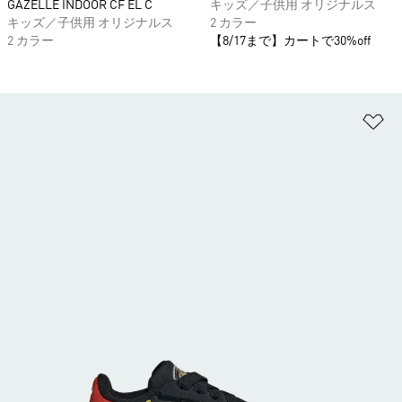
GAZELLE INDOOR CF EL C
キッズ／子供用 オリジナルス
キッズ／子供用 オリジナルス
2 カラー
2 カラー
【8/17まで】カートで30%off
ほ