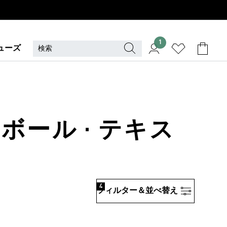
1
ューズ
ボール · テキス
4
フィルター＆並べ替え