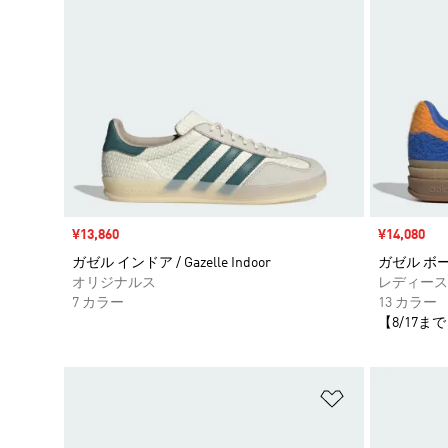
セール価格
¥13,860
セール価格
¥14,080
ガゼル インドア / Gazelle Indoor
ガゼル ボールド
オリジナルス
レディース
7 カラー
13 カラー
【8/17まで
ほしいものリ