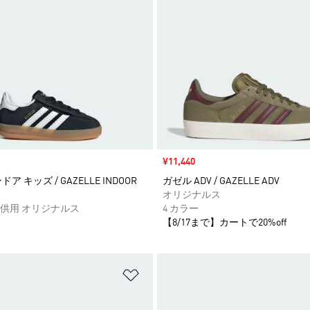
セール価格
¥11,440
ア キッズ / GAZELLE INDOOR
ガゼル ADV / GAZELLE ADV
オリジナルス
供用 オリジナルス
4 カラー
【8/17まで】カートで20%off
ストに追加
ほしいものリストに追加