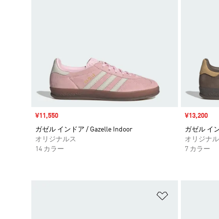
セール価格
¥11,550
セール価格
¥13,200
ガゼル インドア / Gazelle Indoor
ガゼル インドア
オリジナルス
オリジナル
14 カラー
7 カラー
ほしいものリ