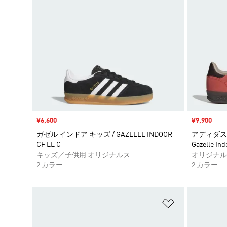
セール価格
¥6,600
セール価格
¥9,900
ガゼル インドア キッズ / GAZELLE INDOOR
アディダス ガ
CF EL C
Gazelle Ind
キッズ／子供用 オリジナルス
オリジナル
2 カラー
2 カラー
ほしいものリ