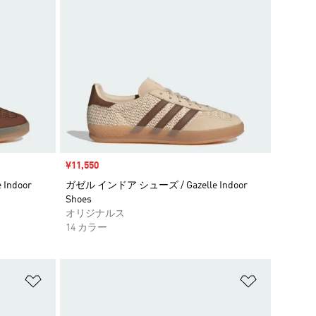
セール価格
¥11,550
Indoor
ガゼル インドア シューズ / Gazelle Indoor
Shoes
オリジナルス
14 カラー
ほしいものリストに追加
ほしいもの