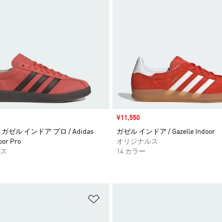
セール価格
¥11,550
ゼル インドア プロ / Adidas
ガゼル インドア / Gazelle Indoor
oor Pro
オリジナルス
ス
14 カラー
ストに追加
ほしいものリストに追加