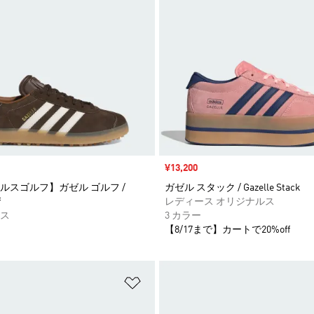
セール価格
¥13,200
ルスゴルフ】ガゼル ゴルフ /
ガゼル スタック / Gazelle Stack
f
レディース オリジナルス
ス
3 カラー
【8/17まで】カートで20%off
ストに追加
ほしいものリストに追加