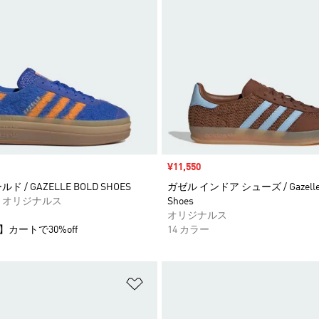
セール価格
¥11,550
 / GAZELLE BOLD SHOES
ガゼル インドア シューズ / Gazelle 
 オリジナルス
Shoes
オリジナルス
】カートで30%off
14 カラー
ストに追加
ほしいものリストに追加