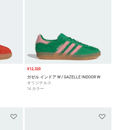
セール価格
¥12,320
ガゼル インドア W / GAZELLE INDOOR W
オリジナルス
14 カラー
ほしいものリストに追加
ほしいもの