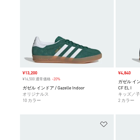
セール価格
¥13,200
セール価格
¥4,840
¥16,500 通常価格
-20%
割引
ガゼル インド
ガゼル インドア / Gazelle Indoor
CF EL I
オリジナルス
キッズ／子
10 カラー
2 カラー
ほしいものリ