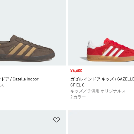
セール価格
¥6,600
 / Gazelle Indoor
ガゼル インドア キッズ / GAZELLE 
ス
CF EL C
キッズ／子供用 オリジナルス
2 カラー
ストに追加
ほしいものリストに追加