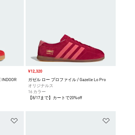
セール価格
¥12,320
INDOOR
ガゼル ロー プロファイル / Gazelle Lo Pro
オリジナルス
16 カラー
【8/17まで】カートで20%off
ほしいものリストに追加
ほしいもの