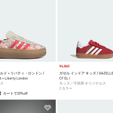
セール価格
¥4,840
ド × リバティ・ロンドン /
ガゼル インドア キッズ / GAZELLE 
d × Liberty London
CF EL I
ス
キッズ／子供用 オリジナルス
2 カラー
】カートで20%off
ストに追加
ほしいものリストに追加