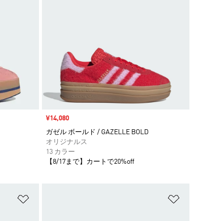
セール価格
¥14,080
ガゼル ボールド / GAZELLE BOLD
オリジナルス
13 カラー
【8/17まで】カートで20%off
ほしいものリストに追加
ほしいもの