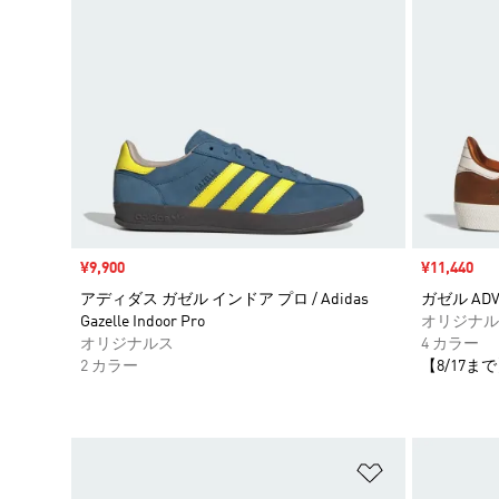
セール価格
¥9,900
セール価格
¥11,440
アディダス ガゼル インドア プロ / Adidas
ガゼル ADV 
Gazelle Indoor Pro
オリジナル
オリジナルス
4 カラー
2 カラー
【8/17まで
ほしいものリ