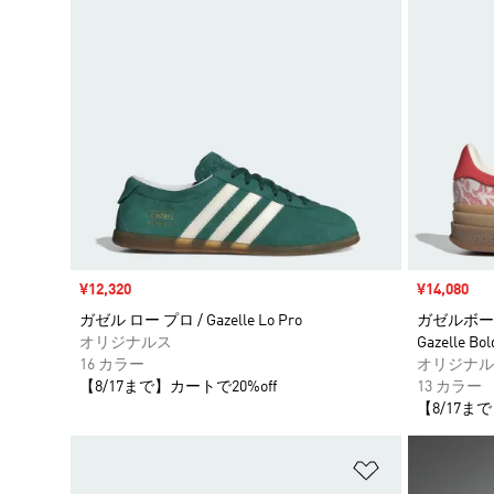
セール価格
¥12,320
セール価格
¥14,080
ガゼル ロー プロ / Gazelle Lo Pro
ガゼルボール
オリジナルス
Gazelle Bol
16 カラー
オリジナル
【8/17まで】カートで20%off
13 カラー
【8/17まで
ほしいものリ