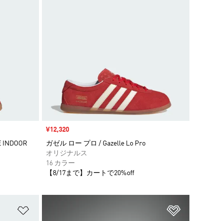
セール価格
¥12,320
INDOOR
ガゼル ロー プロ / Gazelle Lo Pro
オリジナルス
16 カラー
【8/17まで】カートで20%off
ほしいものリストに追加
ほしいもの