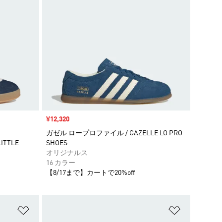
セール価格
¥12,320
ガゼル ロープロファイル / GAZELLE LO PRO
LITTLE
SHOES
オリジナルス
16 カラー
【8/17まで】カートで20%off
ほしいものリストに追加
ほしいもの