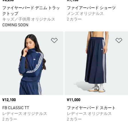
価格
¥8,250
価格
¥7,150
ファイヤーバード デニム トラッ
ファイアーバード ショーツ
クトップ
メンズ オリジナルス
キッズ／子供用 オリジナルス
2 カラー
COMING SOON
ほしいものリストに追加
ほ
価格
¥12,100
価格
¥11,000
FB CLASSIC TT
ファイヤーバード スカート
レディース オリジナルス
レディース オリジナルス
2 カラー
2 カラー