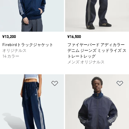
価格
¥13,200
価格
¥16,500
Firebirdトラックジャケット
ファイヤーバード アディカラー
オリジナルス
デニム ジーンズ ミッドライズ ス
14 カラー
トレートレッグ
メンズ オリジナルス
ほしいものリストに追加
ほ