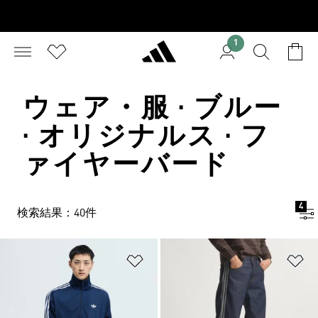
1
ウェア・服 · ブルー
· オリジナルス · フ
ァイヤーバード
4
検索結果：40件
ほしいものリストに追加
ほ