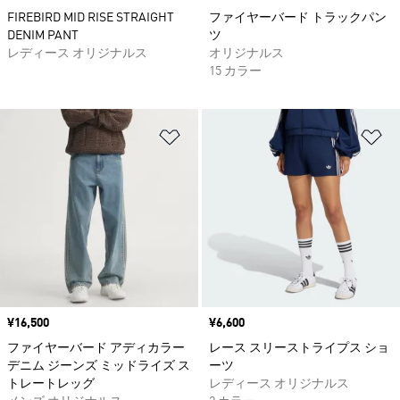
FIREBIRD MID RISE STRAIGHT
ファイヤーバード トラックパン
DENIM PANT
ツ
レディース オリジナルス
オリジナルス
15 カラー
ほしいものリストに追加
ほ
価格
¥16,500
価格
¥6,600
ファイヤーバード アディカラー
レース スリーストライプス ショ
デニム ジーンズ ミッドライズ ス
ーツ
トレートレッグ
レディース オリジナルス