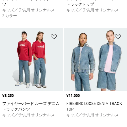
ツ
トラックトップ
キッズ／子供用 オリジナルス
キッズ／子供用 オリジナルス
2 カラー
ほしいものリストに追加
ほ
価格
¥8,250
価格
¥11,000
ファイヤーバード ルーズ デニム
FIREBIRD LOOSE DENIM TRACK
トラックパンツ
TOP
キッズ／子供用 オリジナルス
キッズ／子供用 オリジナルス