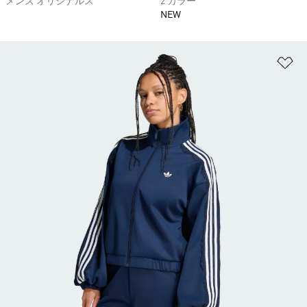
メンズ オリジナルス
2 カラー
NEW
ほ