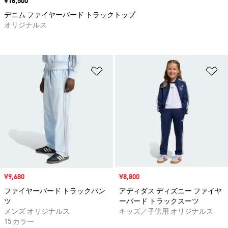
価格
¥16,500
デニム ファイヤーバード トラックトップ
オリジナルス
ほしいものリストに追加
ほ
セール価格
¥9,680
セール価格
¥8,800
ファイヤーバード トラックパン
アディダス ディズニー ファイヤ
ツ
ーバード トラックスーツ
メンズ オリジナルス
キッズ／子供用 オリジナルス
15 カラー