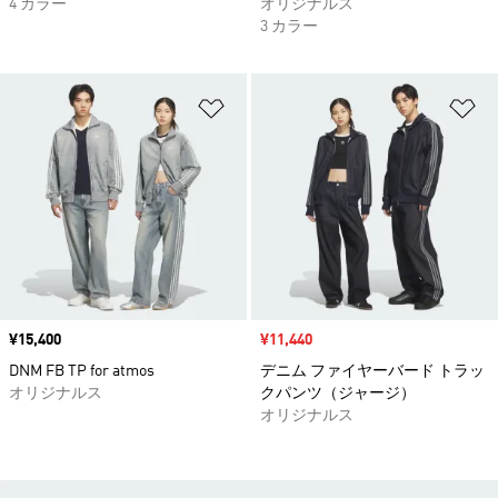
4 カラー
オリジナルス
3 カラー
ほしいものリストに追加
ほ
価格
¥15,400
セール価格
¥11,440
DNM FB TP for atmos
デニム ファイヤーバード トラッ
オリジナルス
クパンツ（ジャージ）
オリジナルス