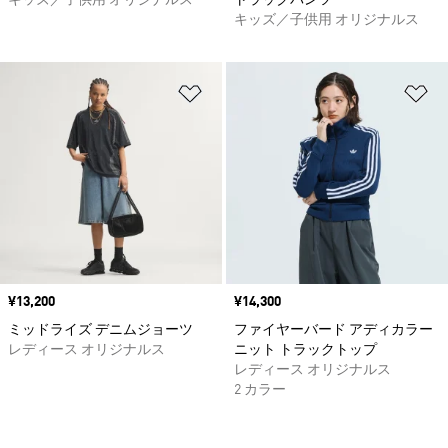
キッズ／子供用 オリジナルス
トラックパンツ
キッズ／子供用 オリジナルス
ほしいものリストに追加
ほ
価格
¥13,200
価格
¥14,300
ミッドライズ デニムジョーツ
ファイヤーバード アディカラー
レディース オリジナルス
ニット トラックトップ
レディース オリジナルス
2 カラー