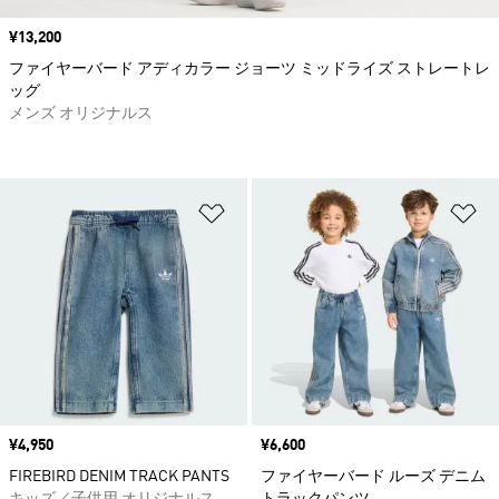
価格
¥13,200
ファイヤーバード アディカラー ジョーツ ミッドライズ ストレートレ
ッグ
メンズ オリジナルス
ほしいものリストに追加
ほ
価格
¥4,950
価格
¥6,600
FIREBIRD DENIM TRACK PANTS
ファイヤーバード ルーズ デニム