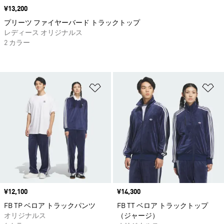
価格
¥13,200
プリーツ ファイヤーバード トラックトップ
レディース オリジナルス
2 カラー
ほしいものリストに追加
ほ
価格
¥12,100
価格
¥14,300
FB TP ベロア トラックパンツ
FB TT ベロア トラックトップ
オリジナルス
（ジャージ）