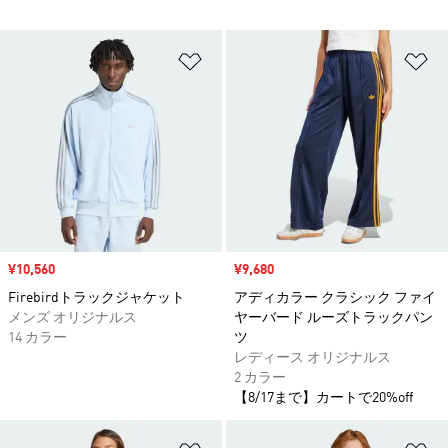
ほしいものリストに追加
ほ
セール価格
¥10,560
セール価格
¥9,680
Firebirdトラックジャケット
アディカラー クラシック ファイ
メンズ オリジナルス
ヤーバード ルーズトラックパン
14 カラー
ツ
レディース オリジナルス
2 カラー
【8/17まで】カートで20%off
ほしいものリストに追加
ほ