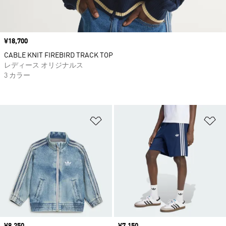
価格
¥18,700
CABLE KNIT FIREBIRD TRACK TOP
レディース オリジナルス
3 カラー
ほしいものリストに追加
ほ