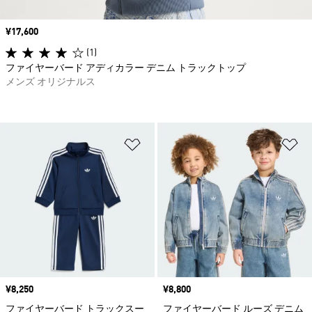
価格
¥17,600
(1)
ファイヤーバード アディカラー デニム トラックトップ
メンズ オリジナルス
ほしいものリストに追加
ほ
価格
¥8,250
価格
¥8,800
ファイヤーバード トラックスー
ファイヤーバード ルーズ デニム