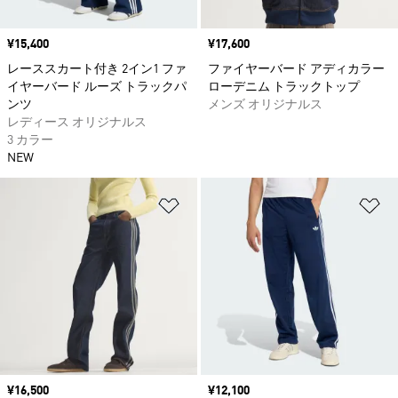
価格
¥15,400
価格
¥17,600
レーススカート付き 2イン1 ファ
ファイヤーバード アディカラー
イヤーバード ルーズ トラックパ
ローデニム トラックトップ
ンツ
メンズ オリジナルス
レディース オリジナルス
3 カラー
NEW
ほしいものリストに追加
ほ
価格
¥16,500
価格
¥12,100