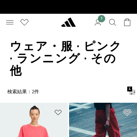
1
ウェア・服 · ピンク
· ランニング · その
他
4
検索結果：2件
ほしいものリストに追加
ほ