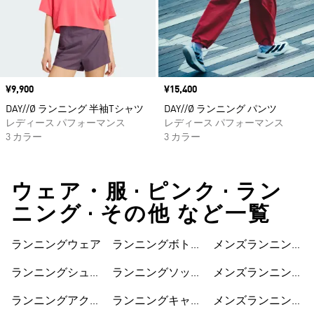
価格
¥9,900
価格
¥15,400
DAY//Ø ランニング 半袖Tシャツ
DAY//Ø ランニング パンツ
レディース パフォーマンス
レディース パフォーマンス
3 カラー
3 カラー
ウェア・服 • ピンク • ラン
ニング • その他 など一覧
ランニングウェア
ランニングボトム
メンズランニング
ス
ジャケット
ランニングシュー
ランニングソック
メンズランニング
ズ
ス
ショートパンツ
ランニングアクセ
ランニングキャッ
メンズランニング