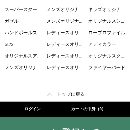
スウェア
ス
スーパースター
メンズオリジナル
キッズオリジナル
ス Tシャツ
スウェア
ガゼル
メンズオリジナル
オリジナルスシュ
スジャージ
ーズ
ハンドボールスペ
レディースオリジ
ロープロファイル
ツィアル
ナルス
Sl72
レディースオリジ
アディカラー
ナルスシューズ
オリジナルスアク
レディースオリジ
オリジナルスクラ
セサリー
ナルスウェア
シック
メンズオリジナル
レディースオリジ
ファイヤーバード
ス
ナルス Tシャツ
トップに戻る
ログイン
カートの中身（0）