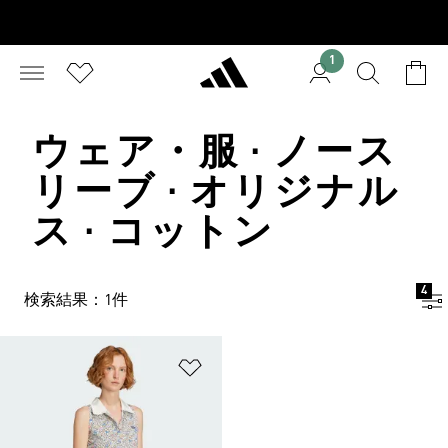
1
ウェア・服 · ノース
リーブ · オリジナル
ス · コットン
4
検索結果：1件
ほしいものリストに追加