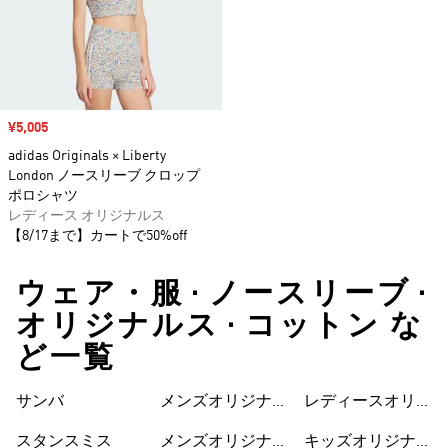
セール価格
¥5,005
adidas Originals × Liberty
London ノースリーブ クロップ
ポロシャツ
レディース オリジナルス
【8/17まで】カートで50%off
ウェア・服 • ノースリーブ •
オリジナルス • コットン な
ど一覧
サンバ
メンズオリジナル
レディースオリジ
スシューズ
ナルスワンピース
スタンスミス
メンズオリジナル
キッズオリジナル