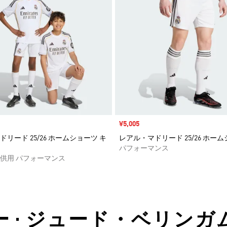
セール価格
¥5,005
リード 25/26 ホームショーツ キ
レアル・マドリード 25/26 ホー
パフォーマンス
供用 パフォーマンス
ー • ジュード・ベリンガ