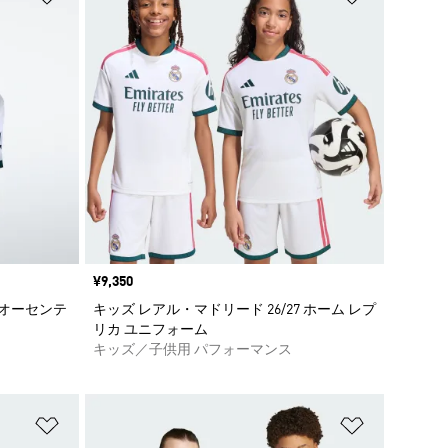
価格
¥9,350
 オーセンテ
キッズ レアル・マドリード 26/27 ホーム レプ
リカ ユニフォーム
キッズ／子供用 パフォーマンス
ほしいものリストに追加
ほしいもの