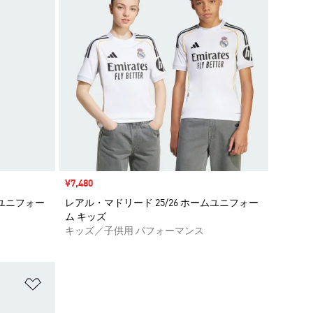
セール価格
¥7,480
ムユニフォー
レアル・マドリード 25/26 ホームユニフォー
ム キッズ
キッズ／子供用 パフォーマンス
ほしいものリストに追加