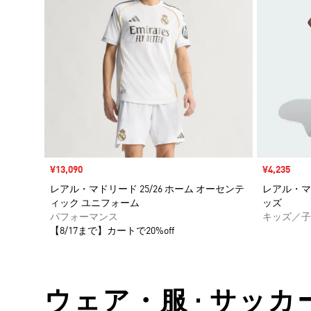
セール価格
¥13,090
セール価格
¥4,235
レアル・マドリード 25/26 ホーム オーセンテ
レアル・マド
ィック ユニフォーム
ッズ
パフォーマンス
キッズ／子
【8/17まで】カートで20%off
ウェア・服 • サッカ