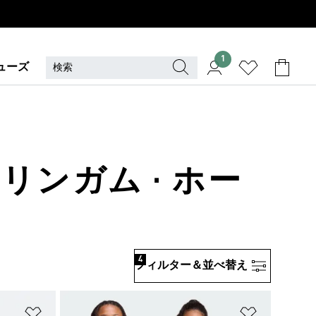
1
ューズ
リンガム · ホー
4
フィルター＆並べ替え
ほしいものリストに追加
ほしいもの