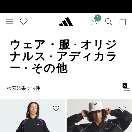
1
ウェア・服 · オリジ
ナルス · アディカラ
ー · その他
4
検索結果：14件
ほしいものリストに追加
ほ