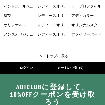
スジャージ
ーズ
ハンドボールスペ
レディースオリジ
ロープロファイル
ツィアル
ナルス
Sl72
レディースオリジ
アディカラー
ナルスシューズ
オリジナルスアク
レディースオリジ
オリジナルスクラ
セサリー
ナルスウェア
シック
メンズオリジナル
レディースオリジ
ファイヤーバード
ス
ナルス Tシャツ
トップに戻る
ログイン
カートの中身（0）
ADICLUBに登録して、
10%OFFクーポンを受け取
ろう