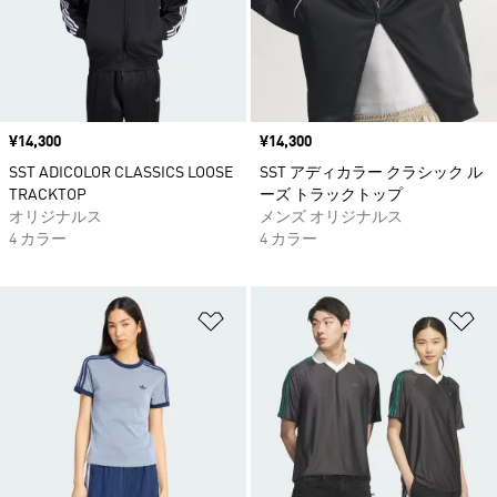
価格
¥14,300
価格
¥14,300
SST ADICOLOR CLASSICS LOOSE
SST アディカラー クラシック ル
TRACKTOP
ーズ トラックトップ
オリジナルス
メンズ オリジナルス
4 カラー
4 カラー
ほしいものリストに追加
ほ