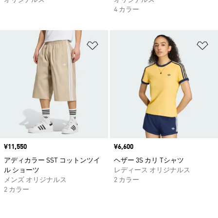
オリジナルス
オリジナルス
4 カラー
ほしいものリストに追加
ほ
価格
¥11,550
価格
¥6,600
アディカラー SST コットンツイ
ヘザー 3S カリ Tシャツ
ル ショーツ
レディース オリジナルス
メンズ オリジナルス
2 カラー
2 カラー