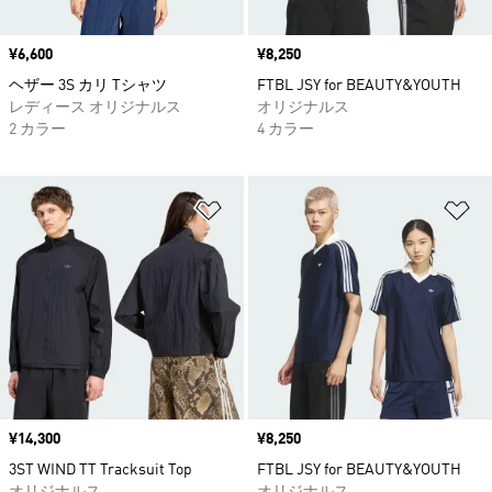
価格
¥6,600
価格
¥8,250
ヘザー 3S カリ Tシャツ
FTBL JSY for BEAUTY&YOUTH
レディース オリジナルス
オリジナルス
2 カラー
4 カラー
ほしいものリストに追加
ほ
価格
¥14,300
価格
¥8,250
3ST WIND TT Tracksuit Top
FTBL JSY for BEAUTY&YOUTH