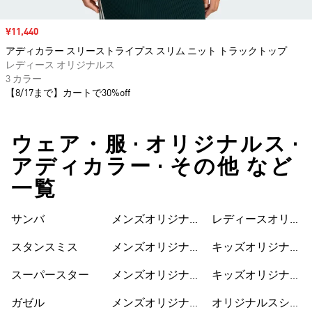
セール価格
¥11,440
アディカラー スリーストライプス スリム ニット トラックトップ
レディース オリジナルス
3 カラー
【8/17まで】カートで30%off
ウェア・服 • オリジナルス •
アディカラー • その他 など
一覧
サンバ
メンズオリジナル
レディースオリジ
スシューズ
ナルスワンピース
スタンスミス
メンズオリジナル
キッズオリジナル
スウェア
ス
スーパースター
メンズオリジナル
キッズオリジナル
ス Tシャツ
スウェア
ガゼル
メンズオリジナル
オリジナルスシュ