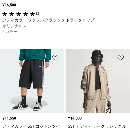
価格
¥16,500
(4)
アディカラー ワッフル クラシック トラックトップ
オリジナルス
2 カラー
ほしいものリストに追加
ほ
価格
¥11,550
価格
¥14,300
アディカラー SST コットンツイ
SST アディカラー クラシック ル