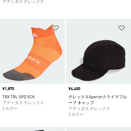
アディダス テレックス
ほしいものリストに追加
ほ
価格
¥1,870
価格
¥4,400
TRX TRL SPD SCK
テレックスXperiorクライマプル
アディダス テレックス
ーフ キャップ
2 カラー
アディダス テレックス
2 カラー