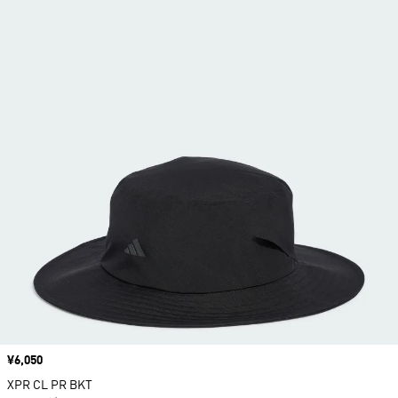
価格
¥6,050
XPR CL PR BKT