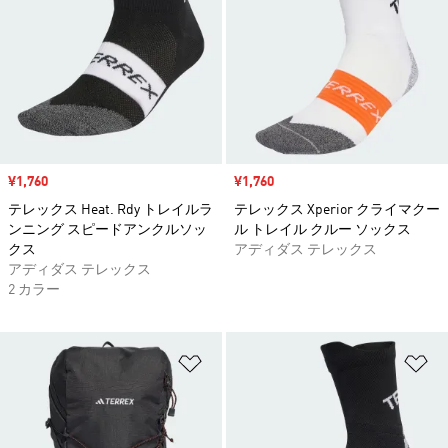
セール価格
¥1,760
セール価格
¥1,760
テレックス Heat. Rdy トレイルラ
テレックス Xperior クライマクー
ンニング スピードアンクルソッ
ル トレイル クルー ソックス
クス
アディダス テレックス
アディダス テレックス
2 カラー
ほしいものリストに追加
ほ