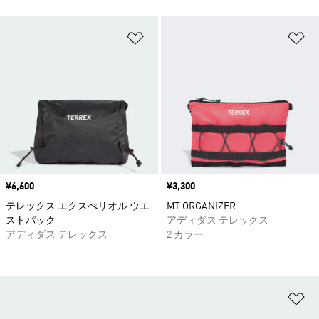
ほしいものリストに追加
ほ
価格
¥6,600
価格
¥3,300
テレックス エクスぺリオル ウエ
MT ORGANIZER
ストパック
アディダス テレックス
アディダス テレックス
2 カラー
ほ