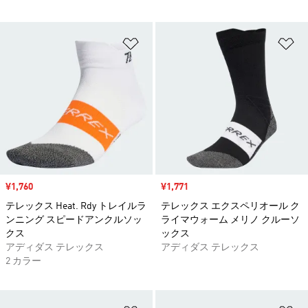
ほしいものリストに追加
ほ
セール価格
¥1,760
セール価格
¥1,771
テレックス Heat. Rdy トレイルラ
テレックス エクスペリオール ク
ンニング スピードアンクルソッ
ライマウォーム メリノ クルーソ
クス
ックス
アディダス テレックス
アディダス テレックス
2 カラー