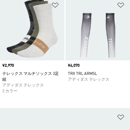
ほしいものリストに追加
ほ
価格
¥2,970
価格
¥4,070
テレックス マルチソックス 3足
TRX TRL ARMSL
組
アディダス テレックス
アディダス テレックス
2 カラー
ほ