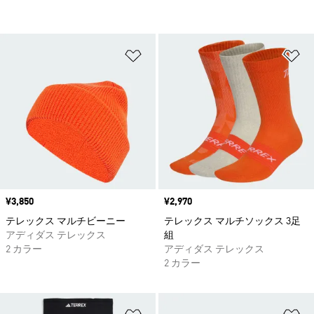
ほしいものリストに追加
ほ
価格
¥3,850
価格
¥2,970
テレックス マルチビーニー
テレックス マルチソックス 3足
アディダス テレックス
組
2 カラー
アディダス テレックス
2 カラー
ほしいものリストに追加
ほ