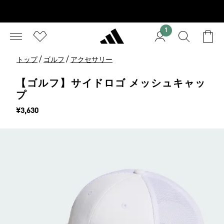
1
/
/
トップ
ゴルフ
アクセサリー
【ゴルフ】サイドロゴ メッシュキャッ
プ
価格
¥3,630