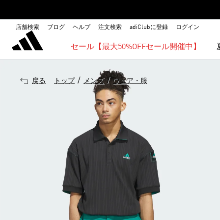
店舗検索
ブログ
ヘルプ
注文検索
adiClubに登録
ログイン
セール【最大50%OFFセール開催中】
/
/
戻る
トップ
メンズ
ウェア・服