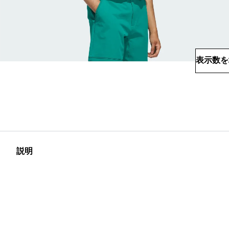
表示数を
説明