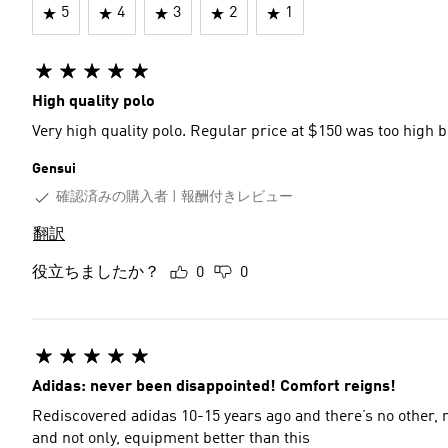
5
4
3
2
1
High quality polo
Very high quality polo. Regular price at $150 was too high b
Gensui
確認済みの購入者
報酬付きレビュー
翻訳
役立ちましたか？
0
0
Adidas: never been disappointed! Comfort reigns!
Rediscovered adidas 10-15 years ago and there’s no other, 
and not only, equipment better than this