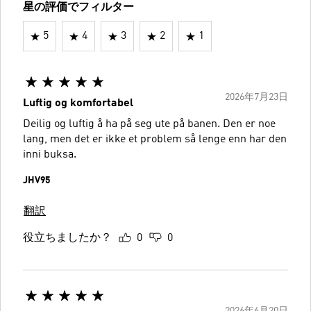
星の評価でフィルター
5
4
3
2
1
2026年7月23日
Luftig og komfortabel
Deilig og luftig å ha på seg ute på banen. Den er noe
lang, men det er ikke et problem så lenge enn har den
inni buksa.
JHV95
翻訳
役立ちましたか？
0
0