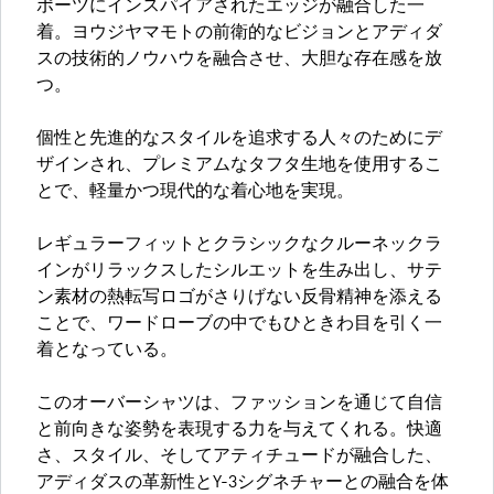
ポーツにインスパイアされたエッジが融合した一
着。ヨウジヤマモトの前衛的なビジョンとアディダ
スの技術的ノウハウを融合させ、大胆な存在感を放
つ。
個性と先進的なスタイルを追求する人々のためにデ
ザインされ、プレミアムなタフタ生地を使用するこ
とで、軽量かつ現代的な着心地を実現。
レギュラーフィットとクラシックなクルーネックラ
インがリラックスしたシルエットを生み出し、サテ
ン素材の熱転写ロゴがさりげない反骨精神を添える
ことで、ワードローブの中でもひときわ目を引く一
着となっている。
このオーバーシャツは、ファッションを通じて自信
と前向きな姿勢を表現する力を与えてくれる。快適
さ、スタイル、そしてアティチュードが融合した、
アディダスの革新性とY-3シグネチャーとの融合を体