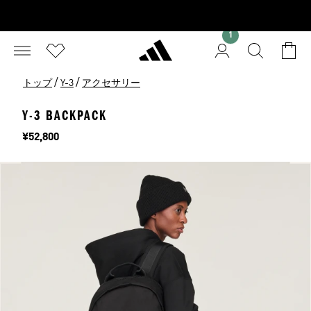
1
/
/
トップ
Y-3
アクセサリー
Y-3 BACKPACK
価格
¥52,800