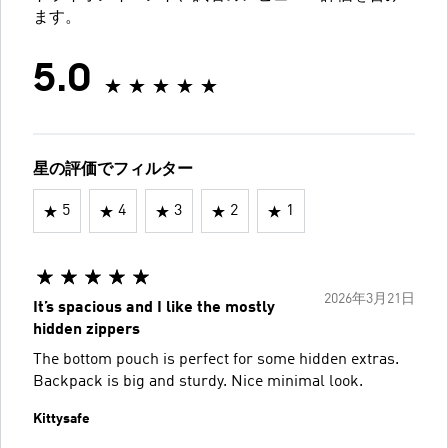
ます。
5.0
星の評価でフィルター
5
4
3
2
1
2026年3月21日
It’s spacious and I like the mostly
hidden zippers
The bottom pouch is perfect for some hidden extras.
Backpack is big and sturdy. Nice minimal look.
Kittysafe