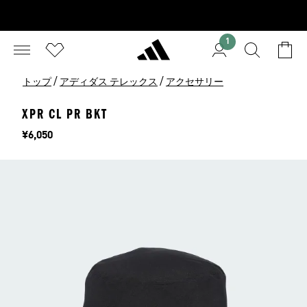
1
/
/
トップ
アディダス テレックス
アクセサリー
XPR CL PR BKT
価格
¥6,050