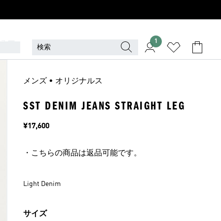
ュー
1
メンズ • オリジナルス
SST DENIM JEANS STRAIGHT LEG
価格
¥17,600
・こちらの商品は返品可能です。
Light Denim
サイズ