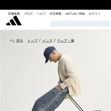
店舗検索
ブログ
ヘルプ
注文検索
adiClubに登録
ログイン
セール【最大50%OFFセール開催
中】
/
/
戻る
トップ
メンズ
ウェア・服