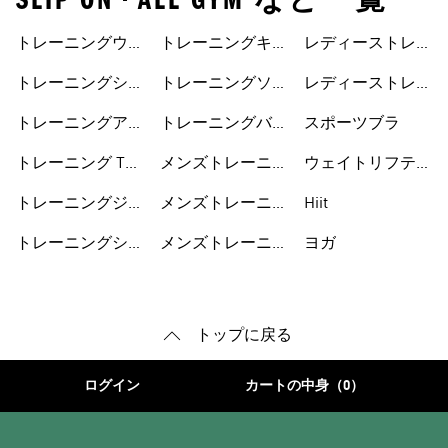
SLIP ON • ALL GYM など一覧
トレーニングウェ
トレーニングキャ
レディーストレー
ア
ップ
ニングウェア
トレーニングシュ
トレーニングソッ
レディーストレー
ーズ
クス
ニングシューズ
トレーニングアク
トレーニングバッ
スポーツブラ
セサリー
グ
トレーニング Tシ
メンズトレーニン
ウェイトリフティ
ャツ
グウェア
ング
トレーニングジャ
メンズトレーニン
Hiit
ージ
グシューズ
トレーニングショ
メンズトレーニン
ヨガ
ートパンツ
グアクセサリー
トップに戻る
ログイン
カートの中身（0）