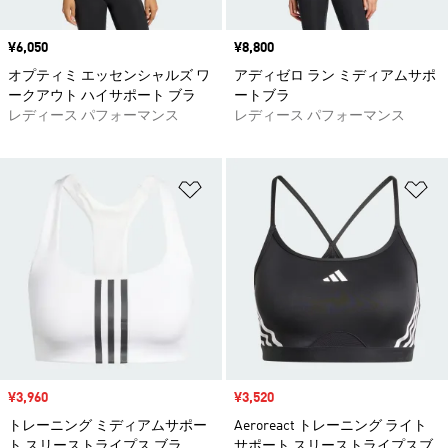
価格
¥6,050
価格
¥8,800
オプティミ エッセンシャルズ ワ
アディゼロ ラン ミディアムサポ
ークアウト ハイサポート ブラ
ートブラ
レディース パフォーマンス
レディース パフォーマンス
ほしいものリストに追加
ほ
セール価格
¥3,960
セール価格
¥3,520
トレーニング ミディアムサポー
Aeroreact トレーニング ライト
ト スリーストライプス ブラ
サポート スリーストライプスブ