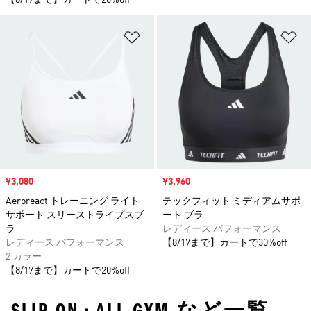
【8/17まで】カートで20%off
ほしいものリストに追加
ほ
セール価格
¥3,080
セール価格
¥3,960
Aeroreact トレーニング ライト
テックフィット ミディアムサポ
サポート スリーストライプスブ
ート ブラ
ラ
レディース パフォーマンス
レディース パフォーマンス
【8/17まで】カートで30%off
2 カラー
【8/17まで】カートで20%off