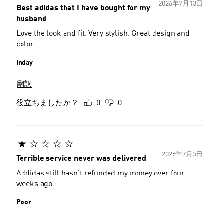
2026年7月13日
Best adidas that I have bought for my
husband
Love the look and fit. Very stylish. Great design and
color
Inday
翻訳
役立ちましたか？
0
0
2026年7月5日
Terrible service never was delivered
Addidas still hasn’t refunded my money over four
weeks ago
Poor