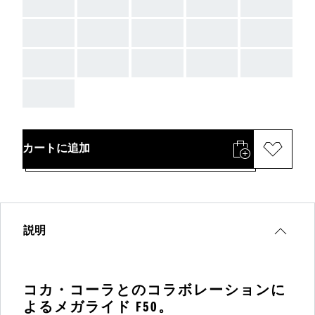
AAA
AAA
AAA
AAA
AAA
AAA
AAA
AAA
AAA
AAA
AAA
AAA
AAA
AAA
AAA
AAA
カートに追加
説明
コカ・コーラとのコラボレーションに
よるメガライド F50。