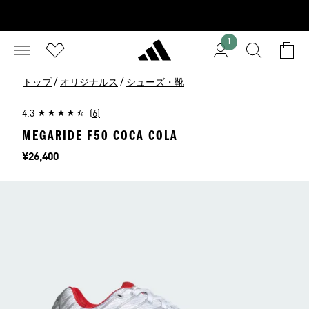
1
/
/
トップ
オリジナルス
シューズ・靴
4.3
(6)
MEGARIDE F50 COCA COLA
価格
¥26,400