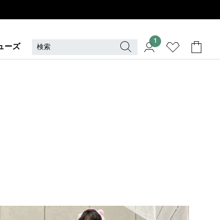
1
ューズ