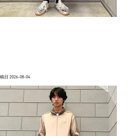
稿日 2026-08-04