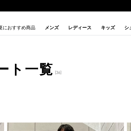
夏におすすめ商品
メンズ
レディース
キッズ
シ
ネート一覧
[36]