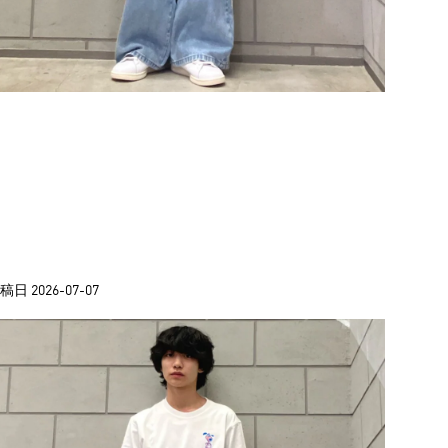
稿日 2026-07-07