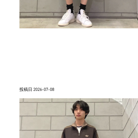
投稿日 2026-07-08