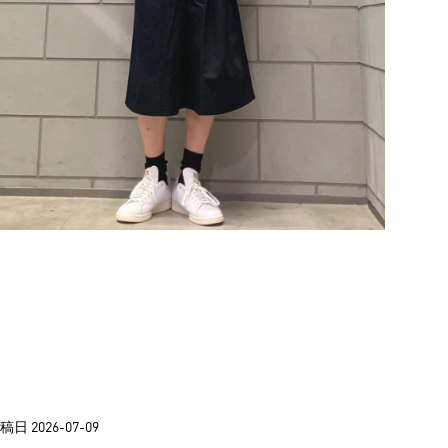
稿日 2026-07-09