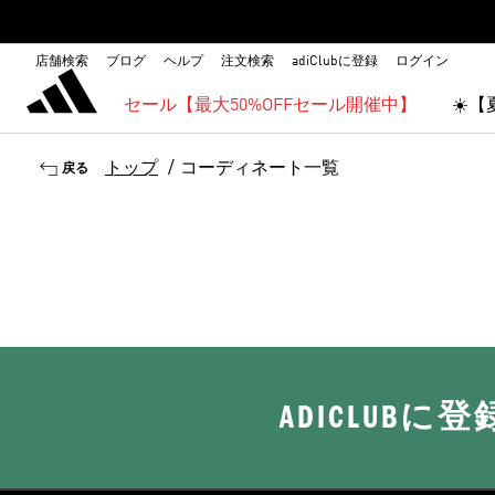
店舗検索
ブログ
ヘルプ
注文検索
adiClubに登録
ログイン
セール【最大50%OFFセール開催中】
☀️
トップ
/
コーディネート一覧
戻る
ADICLUB