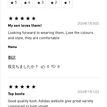
5
4
3
2
1
2026年7月30日
My son loves them!
Looking forward to wearing them. Love the colours
and style, they are comfortable
Mama
翻訳
役立ちましたか？
0
0
2026年7月12日
Top boots
Good quality boot. Adidas website give great variety
compared to high street.