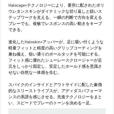
Halocage+テクノロジーにより、要所に配されたポリ
ウレタンスキンがダイナミックな切り返しと鋭いス
テップワークを支える。一瞬の判断で方向を変える
プレーでも、俊敏でレスポンスの高い動きをキープ
できる。
進化したHaloskin+アッパーが、足に吸い付くような
軽量フィットと精度の高いグリップコーティングを
兼ね備え、狙い通りのボールタッチを可能にする。
フィット感に優れたシューレースクロージャーが足
元をしっかり固定し、安定したホールド感を意識さ
せない自然な一体感を生む。
スパイクのインサイドとアウトサイドに配した象徴
的なスリーストライプスが、アディダスパフォーマ
ンスの系譜を感じさせる。先進テクノロジーをまと
い、スピードでプレーのトーンを決める一足。