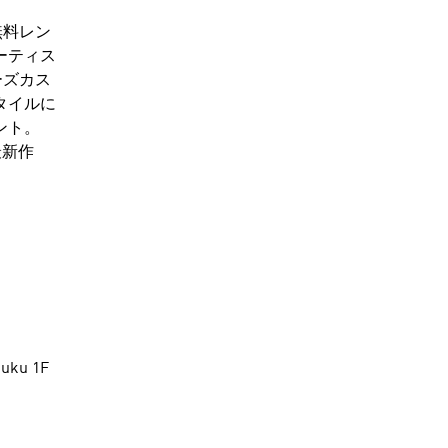
無料レン
ーティス
ーズカス
タイルに
ント。
最新作
ku 1F