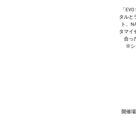
「EV
タルと
ト、N
タマイ
合っ
※シ
開催場所