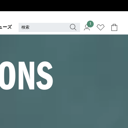
1
ューズ
ONS 