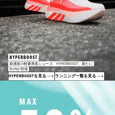
HYPERBOOST
新感覚の軽量厚底シューズ、HYPERBOOST。新たに
RUNが登場
HYPERBOOSTを見る
ランニング一覧を見る