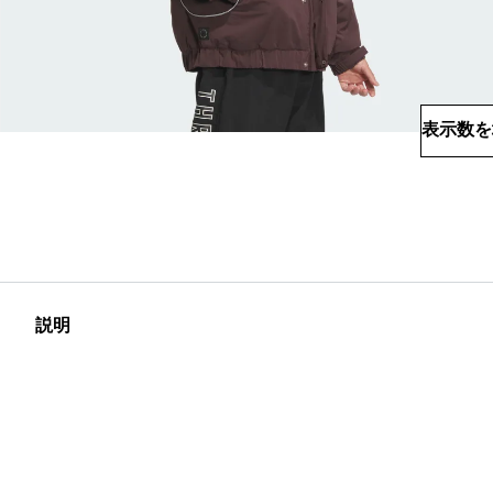
表示数を
説明