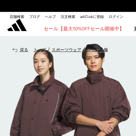
店舗検索
ブログ
ヘルプ
注文検索
adiClubに登録
ログイン
セール【最大50%OFFセール開催中】
/
/
戻る
トップ
スポーツウェア
ウェア・服