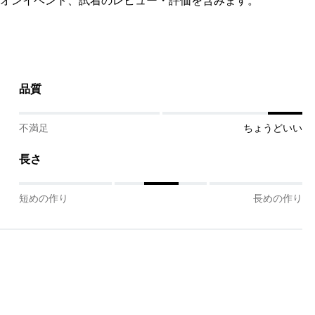
オンイベント、試着のレビュー・評価を含みます。
品質
不満足
ちょうどいい
長さ
短めの作り
長めの作り