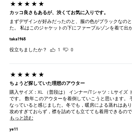
カッコ良さもあるが、渋くてお気に入りです。
まずデザインが好みだったのと、服の色がブラックなのと
た。 私はこのジャケットの下にファーブルゾンを着て出
taka1965
役立ちましたか？
1
0
ちょうど探していた理想のアウター
購入サイズ：XL （普段は） インナー/Tシャツ：Lサイズ トレーナー/ジャケ
です。 数年このアウターを着倒していこうと思います。 手首周り，腕周り，脇腹周りが特にルーズフィットな作りに
なっていると感じました。冬でも，暖房による蒸れはありますの
もっと読む
ye11