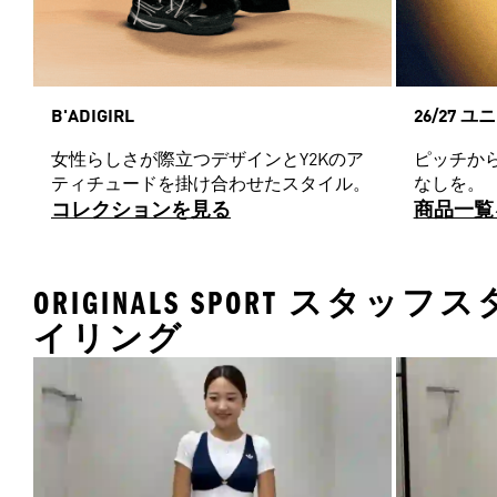
B'ADIGIRL
26/27 
女性らしさが際立つデザインとY2Kのア
ピッチか
ティチュードを掛け合わせたスタイル。
なしを。
コレクションを見る
商品一覧
ORIGINALS SPORT スタッフス
イリング