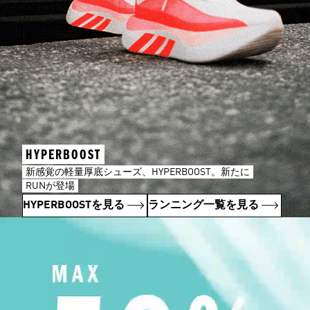
HYPERBOOST
新感覚の軽量厚底シューズ、HYPERBOOST。新たに
RUNが登場
HYPERBOOSTを見る
ランニング一覧を見る