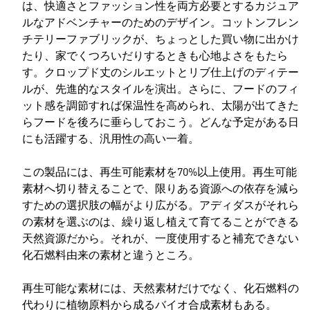
は、快適さとファッション性を両方必要とするカジュア
ルなアドベンチャーのためのデザイン。コットンフレン
チテリーファブリックが、ちょっとした買い物に出かけ
たり、家でくつろいだりするときも心地よさをもたら
す。クロップド丈のシルエットとリブ仕上げのディテー
ルが、先進的なスタイルを演出。さらに、フードのフィ
ット感を調節すれば保温性を高められ、太陽が出てきた
らフードを後ろに垂らしておこう。どんな予定がある日
にも活躍する、汎用性の高い一着。
この製品には、再生可能素材を70%以上使用。再生可能
素材へ切り替えることで、限りある資源への依存を減ら
すための選択肢の幅がより広がる。アディダスがそれら
の素材を選ぶのは、繰り返し植えて育てることができる
天然資源だから。それが、一度使用すると補充できない
化石燃料由来の素材と違うところ。
再生可能な素材には、天然素材だけでなく、化石燃料の
代わりに植物原料から成るバイオ合成素材もある。