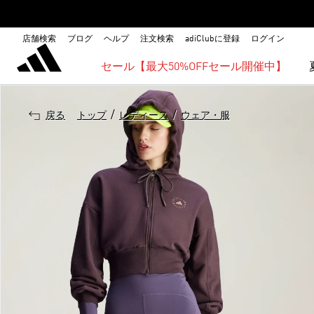
店舗検索
ブログ
ヘルプ
注文検索
adiClubに登録
ログイン
セール【最大50%OFFセール開催中】
/
/
戻る
トップ
レディース
ウェア・服