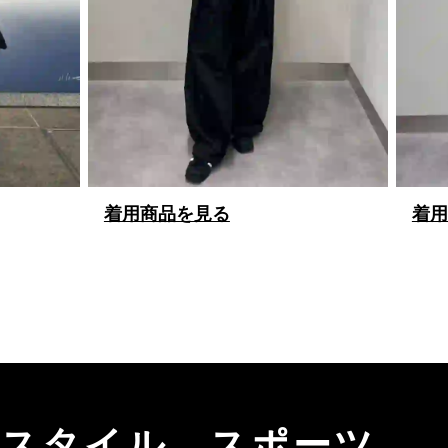
着用商品を見る
着用
、スタイル、スポーツ