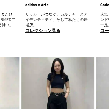
adidas x Arte
Code
、またひ
サッカーがつなぐ、カルチャーとア
人気
RMEDア
イデンティティ、そして私たちの居
ンド
受付中。
場所。​
一足
コレクション見る
コー