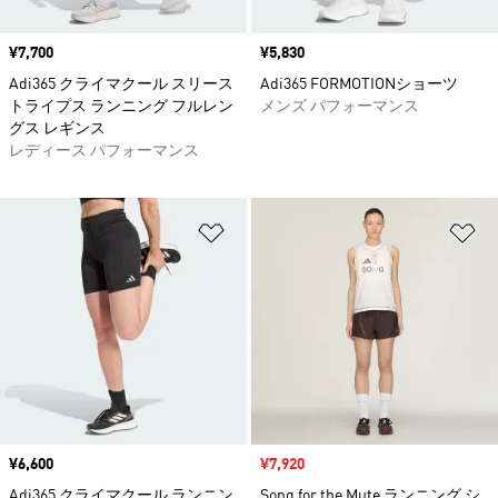
価格
¥7,700
価格
¥5,830
Adi365 クライマクール スリース
Adi365 FORMOTIONショーツ
トライプス ランニング フルレン
メンズ パフォーマンス
グス レギンス
レディース パフォーマンス
ほしいものリストに追加
ほ
価格
¥6,600
セール価格
¥7,920
Adi365 クライマクール ランニン
Song for the Mute ランニング シ