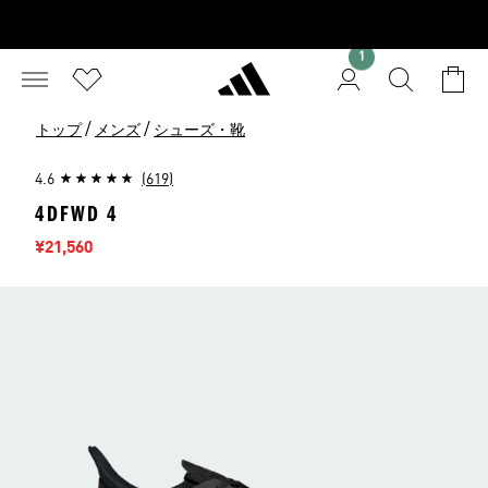
1
/
/
トップ
メンズ
シューズ・靴
4.6
(619)
4DFWD 4
セール価格
¥21,560