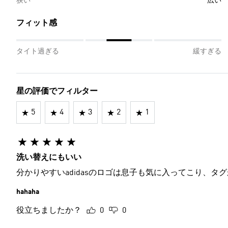
狭い
広い
フィット感
タイト過ぎる
緩すぎる
星の評価でフィルター
5
4
3
2
1
洗い替えにもいい
分かりやすいadidasのロゴは息子も気に入ってこり、
hahaha
役立ちましたか？
0
0