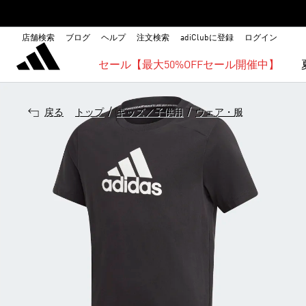
店舗検索
ブログ
ヘルプ
注文検索
adiClubに登録
ログイン
セール【最大50%OFFセール開催中】
/
/
戻る
トップ
キッズ／子供用
ウェア・服