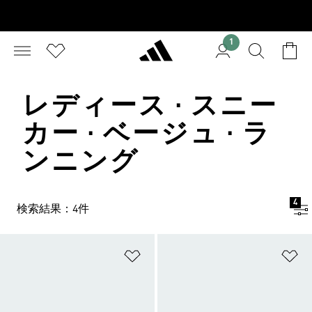
1
レディース · スニー
カー · ベージュ · ラ
ンニング
4
検索結果：4件
ほしいものリストに追加
ほ