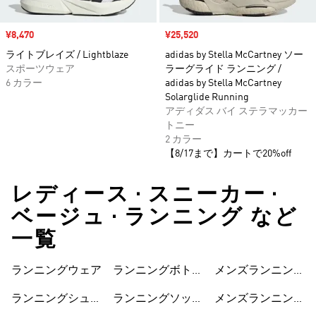
セール価格
¥8,470
セール価格
¥25,520
ライトブレイズ / Lightblaze
adidas by Stella McCartney ソー
スポーツウェア
ラーグライド ランニング /
6 カラー
adidas by Stella McCartney
Solarglide Running
アディダス バイ ステラマッカー
トニー
2 カラー
【8/17まで】カートで20%off
レディース • スニーカー •
ベージュ • ランニング など
一覧
ランニングウェア
ランニングボトム
メンズランニング
ス
ジャケット
ランニングシュー
ランニングソック
メンズランニング