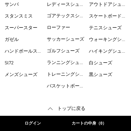
サンバ
レディースシュー
シューズ
アウトドアシュー
ズ
ズ
ゴアテックスシュ
スタンスミス
スケートボードシ
ーズ
ューズ
ローファー
スーパースター
テニスシューズ
サッカーシューズ
ガゼル
ウォーキングシュ
ーズ
ゴルフシューズ
ハンドボールスペ
ハイキングシュー
ツィアル
ズ
ランニングシュー
Sl72
白シューズ
ズ
トレーニングシュ
メンズシューズ
黒シューズ
ーズ
バスケットボール
トップに戻る
ログイン
カートの中身（0）