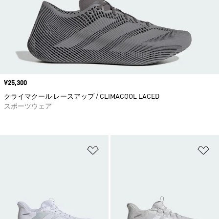
価格
¥25,300
クライマクール レースアップ / CLIMACOOL LACED
スポーツウェア
ほしいものリストに追加
ほ