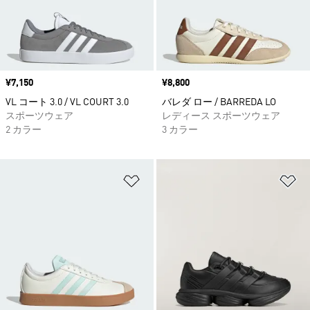
価格
¥7,150
価格
¥8,800
VL コート 3.0 / VL COURT 3.0
バレダ ロー / BARREDA LO
スポーツウェア
レディース スポーツウェア
2 カラー
3 カラー
ほしいものリストに追加
ほ