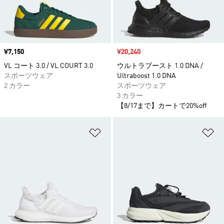
価格
¥7,150
セール価格
¥20,240
VL コート 3.0 / VL COURT 3.0
ウルトラブースト 1.0 DNA /
スポーツウェア
Ultraboost 1.0 DNA
2 カラー
スポーツウェア
3 カラー
【8/17まで】カートで20%off
ほしいものリストに追加
ほ