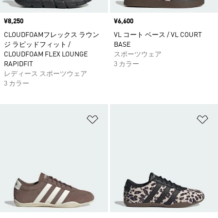
価格
¥8,250
価格
¥6,600
CLOUDFOAMフレックス ラウン
VL コート ベース / VL COURT
ジ ラピッドフィット /
BASE
CLOUDFOAM FLEX LOUNGE
スポーツウェア
RAPIDFIT
3 カラー
レディース スポーツウェア
3 カラー
ほしいものリストに追加
ほ