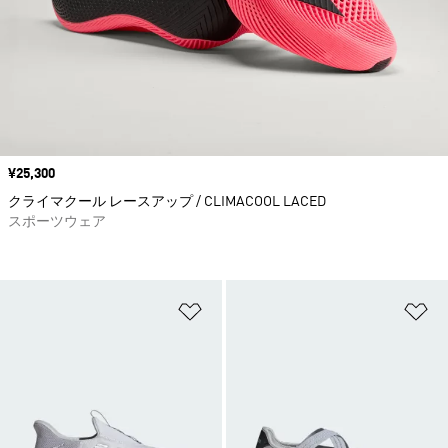
価格
¥25,300
クライマクール レースアップ / CLIMACOOL LACED
スポーツウェア
ほしいものリストに追加
ほ