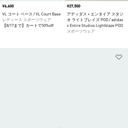
価格
¥6,600
価格
¥27,500
VL コート ベース / VL Court Base
アディダス × エンタイア スタジ
レディース スポーツウェア
オ ライトブレイズ POD / adidas
【8/17まで】カートで50%off
x Entire Studios Lightblaze POD
スポーツウェア
ほ