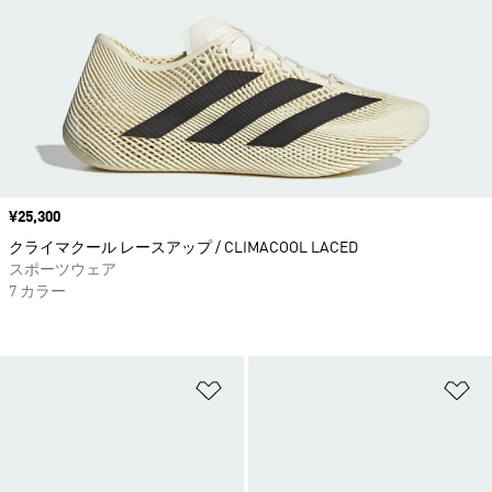
価格
¥25,300
クライマクール レースアップ / CLIMACOOL LACED
スポーツウェア
7 カラー
ほしいものリストに追加
ほ