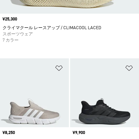
価格
¥25,300
クライマクール レースアップ / CLIMACOOL LACED
スポーツウェア
7 カラー
ほしいものリストに追加
ほ
価格
¥8,250
価格
¥9,900