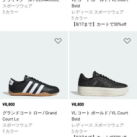
クライマクール / CLIMACOOL
VL コート ボールド / VL Court
スポーツウェア
Bold
3 カラー
レディース スポーツウェア
5 カラー
【8/17まで】カートで50%off
ほしいものリストに追加
ほ
価格
¥8,800
価格
¥8,800
グランドコート ロー / Grand
VL コート ボールド / VL Court
Court Lo
Bold
スポーツウェア
レディース スポーツウェア
7 カラー
5 カラー