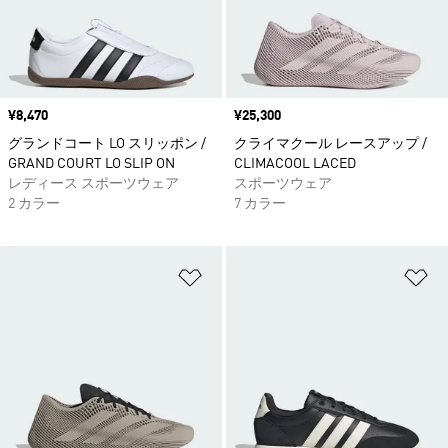
価格
¥8,470
価格
¥25,300
グランドコート LO スリッポン /
クライマクール レースアップ /
GRAND COURT LO SLIP ON
CLIMACOOL LACED
レディース スポーツウェア
スポーツウェア
2 カラー
7 カラー
ほしいものリストに追加
ほ