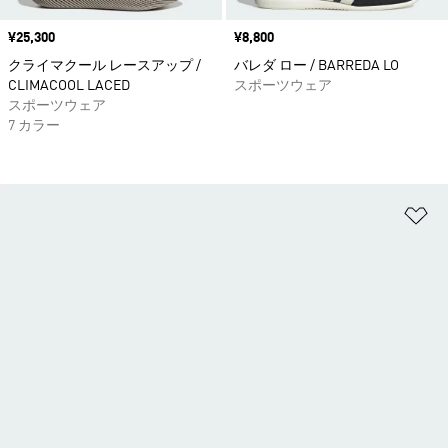
価格
¥25,300
価格
¥8,800
クライマクール レースアップ /
バレダ ロー / BARREDA LO
CLIMACOOL LACED
スポーツウェア
スポーツウェア
7 カラー
ほ