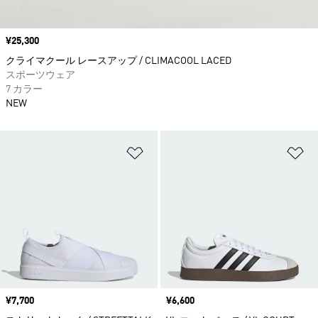
価格
¥25,300
クライマクール レースアップ / CLIMACOOL LACED
スポーツウェア
7 カラー
NEW
ほしいものリストに追加
ほ
価格
¥7,700
価格
¥6,600