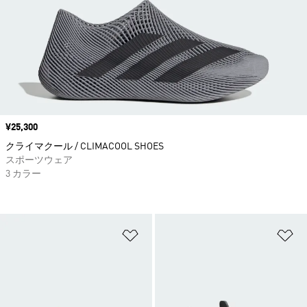
価格
¥25,300
クライマクール / CLIMACOOL SHOES
スポーツウェア
3 カラー
ほしいものリストに追加
ほ