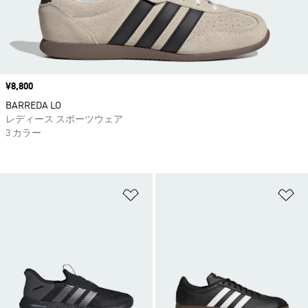
価格
¥8,800
BARREDA LO
レディース スポーツウェア
3 カラー
ほしいものリストに追加
ほ