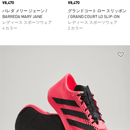
価格
¥8,470
価格
¥8,470
バレダ メリー ジェーン /
グランドコート ロー スリッポン
BARREDA MARY JANE
/ GRAND COURT LO SLIP-ON
レディース スポーツウェア
レディース スポーツウェア
4 カラー
2 カラー
ほ