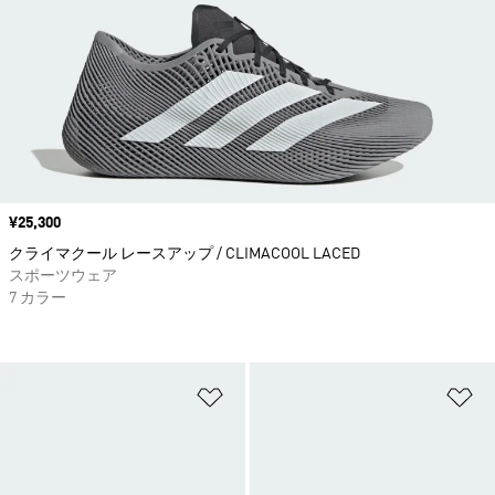
価格
¥25,300
クライマクール レースアップ / CLIMACOOL LACED
スポーツウェア
7 カラー
ほしいものリストに追加
ほ