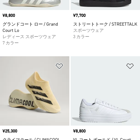
価格
¥8,800
価格
¥7,700
グランドコート ロー / Grand
ストリートトーク / STREETTALK
Court Lo
スポーツウェア
レディース スポーツウェア
3 カラー
7 カラー
ほしいものリストに追加
ほ
価格
¥25,300
価格
¥8,800