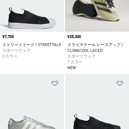
価格
¥7,700
価格
¥25,300
ストリートトーク / STREETTALK
クライマクール レースアップ /
スポーツウェア
CLIMACOOL LACED
3 カラー
スポーツウェア
7 カラー
NEW
ほしいものリストに追加
ほ