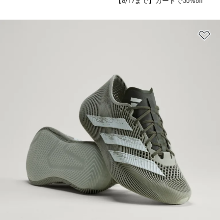
【8/17まで】カートで50%off
ほ