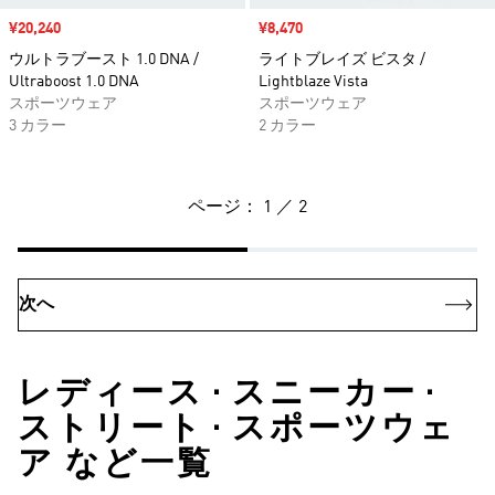
セール価格
¥20,240
セール価格
¥8,470
ウルトラブースト 1.0 DNA /
ライトブレイズ ビスタ /
Ultraboost 1.0 DNA
Lightblaze Vista
スポーツウェア
スポーツウェア
3 カラー
2 カラー
ページ： 1 ／ 2
次へ
レディース • スニーカー •
ストリート • スポーツウェ
ア など一覧