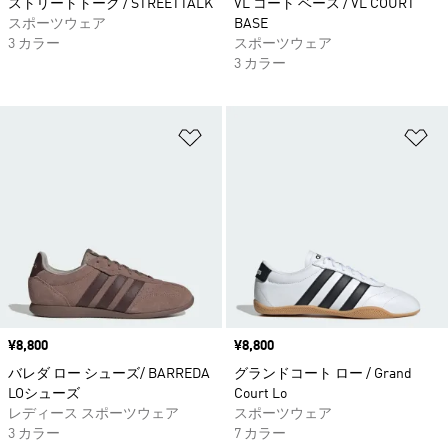
ストリートトーク / STREETTALK
VL コート ベース / VL COURT
スポーツウェア
BASE
3 カラー
スポーツウェア
3 カラー
ほしいものリストに追加
ほ
価格
¥8,800
価格
¥8,800
バレダ ロー シューズ/ BARREDA
グランドコート ロー / Grand
LOシューズ
Court Lo
レディース スポーツウェア
スポーツウェア
3 カラー
7 カラー