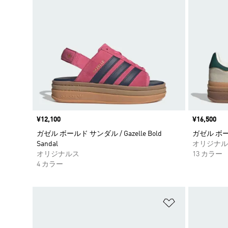
価格
¥12,100
価格
¥16,500
ガゼル ボールド サンダル / Gazelle Bold
ガゼル ボールド
Sandal
オリジナル
オリジナルス
13 カラー
4 カラー
ほしいものリ