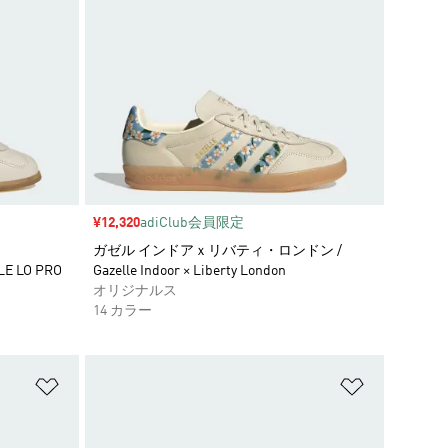
セール価格
¥12,320
adiClub会員限定
ガゼル インドアｘリバティ・ロンドン /
 LO PRO
Gazelle Indoor × Liberty London
オリジナルス
14 カラー
ほしいものリストに追加
ほしいもの