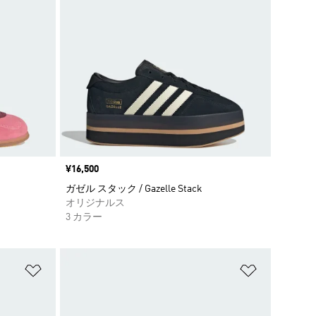
価格
¥16,500
ガゼル スタック / Gazelle Stack
オリジナルス
3 カラー
ほしいものリストに追加
ほしいもの