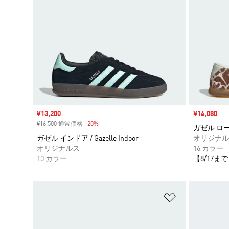
セール価格
¥13,200
セール価格
¥14,080
¥16,500 通常価格
-20%
割引
ガゼル ロープロ
ガゼル インドア / Gazelle Indoor
オリジナル
オリジナルス
16 カラー
10 カラー
【8/17まで
ほしいものリ