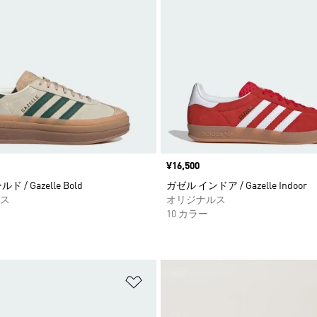
価格
¥16,500
 / Gazelle Bold
ガゼル インドア / Gazelle Indoor
ス
オリジナルス
10 カラー
ストに追加
ほしいものリストに追加