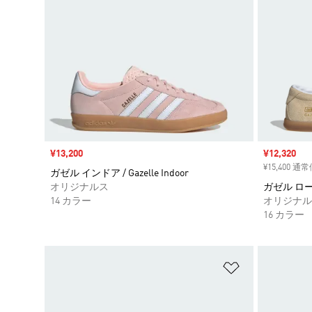
セール価格
¥13,200
セール価格
¥12,320
¥15,400 通
ガゼル インドア / Gazelle Indoor
オリジナルス
ガゼル ロー プロ
14 カラー
オリジナル
16 カラー
ほしいものリ