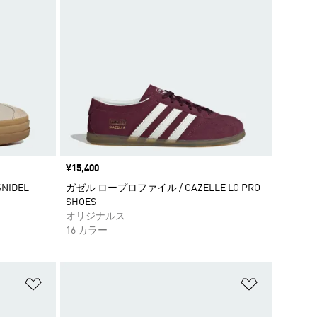
価格
¥15,400
SNIDEL
ガゼル ロープロファイル / GAZELLE LO PRO
SHOES
オリジナルス
16 カラー
ほしいものリストに追加
ほしいもの