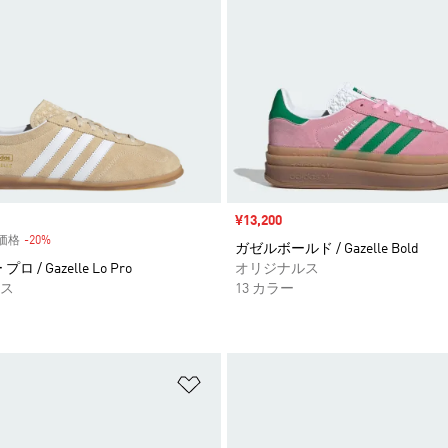
セール価格
¥13,200
常価格
-20%
割引
ガゼルボールド / Gazelle Bold
 / Gazelle Lo Pro
オリジナルス
ス
13 カラー
ストに追加
ほしいものリストに追加