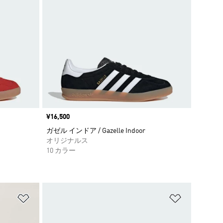
価格
¥16,500
ガゼル インドア / Gazelle Indoor
オリジナルス
10 カラー
ほしいものリストに追加
ほしいもの