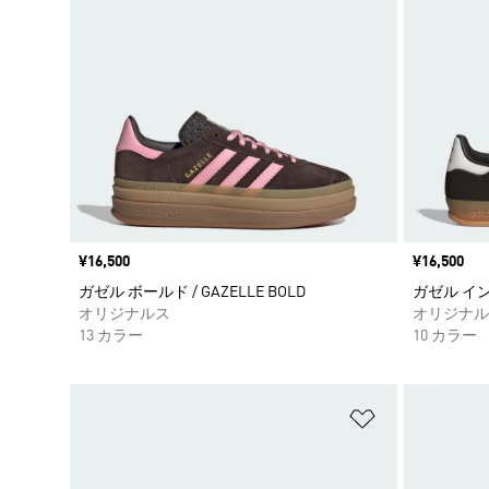
価格
¥16,500
価格
¥16,500
ガゼル ボールド / GAZELLE BOLD
ガゼル インドア
オリジナルス
オリジナル
13 カラー
10 カラー
ほしいものリ