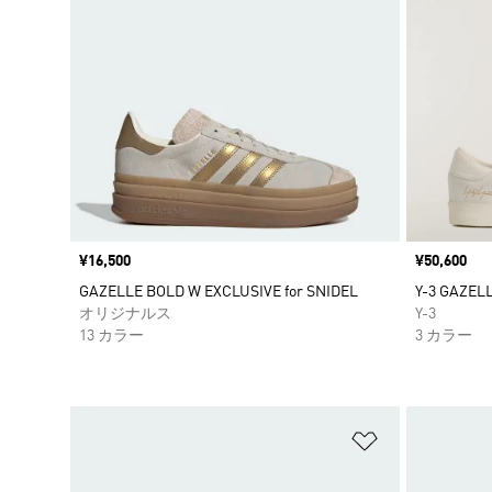
価格
¥16,500
価格
¥50,600
GAZELLE BOLD W EXCLUSIVE for SNIDEL
Y-3 GAZEL
オリジナルス
Y-3
13 カラー
3 カラー
ほしいものリ