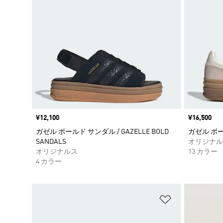
価格
¥12,100
価格
¥16,500
ガゼル ボールド サンダル / GAZELLE BOLD
ガゼル ボール
SANDALS
オリジナル
オリジナルス
13 カラー
4 カラー
ほしいものリ