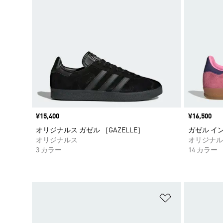
価格
¥15,400
価格
¥16,500
オリジナルス ガゼル ［GAZELLE］
ガゼル インドア
オリジナルス
オリジナル
3 カラー
14 カラー
ほしいものリ