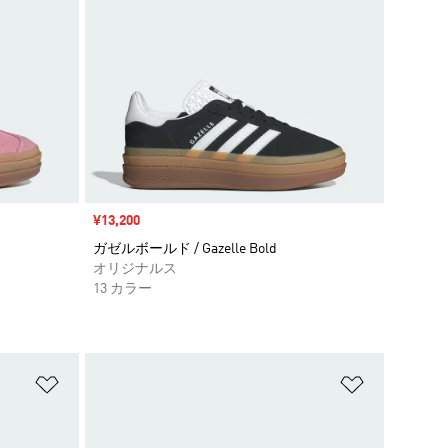
セール価格
¥13,200
ガゼルボールド / Gazelle Bold
オリジナルス
13 カラー
ほしいものリストに追加
ほしいもの