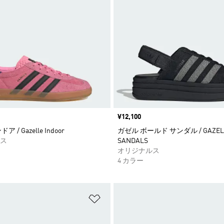
価格
¥12,100
 / Gazelle Indoor
ガゼル ボールド サンダル / GAZELL
ス
SANDALS
オリジナルス
4 カラー
ストに追加
ほしいものリストに追加