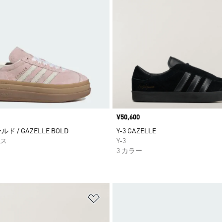
価格
¥50,600
ド / GAZELLE BOLD
Y-3 GAZELLE
ス
Y-3
3 カラー
ストに追加
ほしいものリストに追加