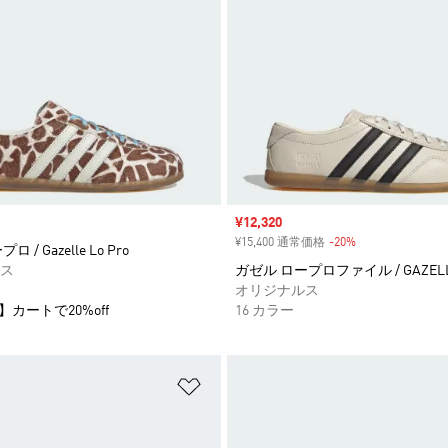
セール価格
¥12,320
¥15,400 通常価格
-20%
割引
 / Gazelle Lo Pro
ス
ガゼル ロープロファイル / GAZELLE
オリジナルス
】カートで20%off
16 カラー
ストに追加
ほしいものリストに追加