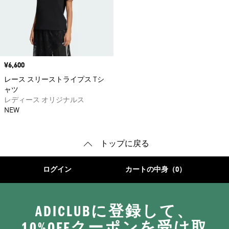
価格
¥6,600
レース スリーストライプス Tシ
ャツ
レディース オリジナルス
NEW
トップに戻る
ログイン
カートの中身（0）
ADICLUBに登録して、
10%OFFクーポンを受け取