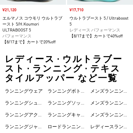
セール価格
¥21,120
セール価格
¥17,710
エルマノス コウモリ ウルトラブ
ウルトラブースト 5 / Ultraboost
ースト 5/H.Koumori
5
ULTRABOOST 5
レディース パフォーマンス
パフォーマンス
【8/17まで】カートで40%off
【8/17まで】カートで20%off
レディース • ウルトラブー
スト • ランニング • テキス
タイルアッパー など一覧
ランニングウェア
ランニングボトム
メンズランニング
ス
ジャケット
ランニングシュー
ランニングソック
メンズランニング
ズ
ス
ショートパンツ
ランニングアクセ
ランニングキャッ
メンズランニング
サリー
プ
シューズ
ランニングジャケ
ロードランニング
レディースランニ