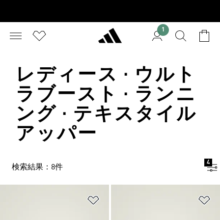
1
レディース · ウルト
ラブースト · ランニ
ング · テキスタイル
アッパー
4
検索結果：8件
ほしいものリストに追加
ほ