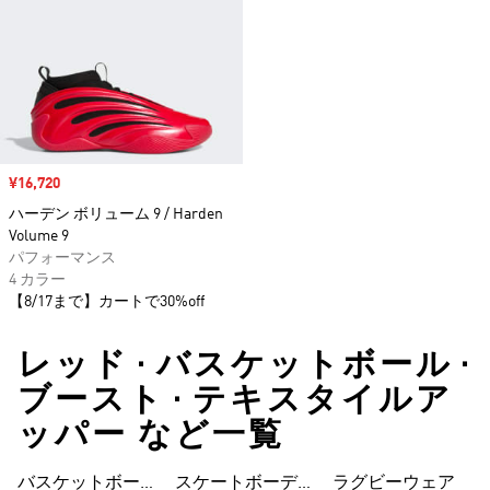
セール価格
¥16,720
ハーデン ボリューム 9 / Harden
Volume 9
パフォーマンス
4 カラー
【8/17まで】カートで30%off
レッド • バスケットボール •
ブースト • テキスタイルア
ッパー など一覧
バスケットボール
スケートボーディ
ウェア
ラグビーウェア