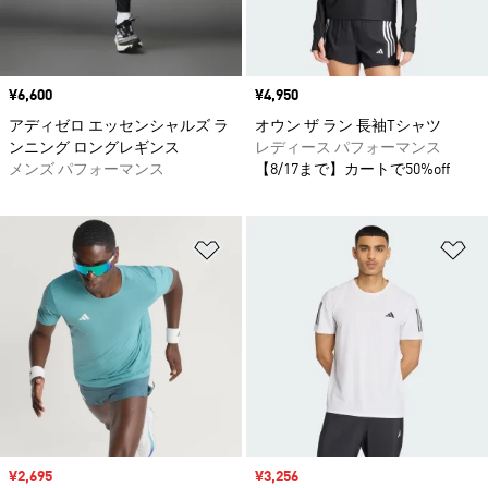
価格
¥6,600
価格
¥4,950
アディゼロ エッセンシャルズ ラ
オウン ザ ラン 長袖Tシャツ
ンニング ロングレギンス
レディース パフォーマンス
メンズ パフォーマンス
【8/17まで】カートで50%off
ほしいものリストに追加
ほ
セール価格
¥2,695
セール価格
¥3,256