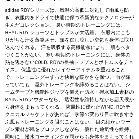
adidas RDYシリーズは、気温の高低に対処して雨風を防
ぎ、衣服内をドライで快適に保つ革新的なテクノロジーが
生んだコレクション。 暑い時期のトレーニングには、
HEAT. RDY ショーツとトップスが大活躍。 衣服内にこも
りがちな汗を蒸発させ、熱を逃し涼しい空気を身体に取り
込んでくれる。 汗を吸収する高機能糸により、肌もベタ
つくことがない。 寒い時期のトレーニングには、身体の
熱を逃さないCOLD. RDYの長袖トップスとボトムスをチョ
イス。 保温性に優れたレイヤーアイテムを重ねること
で、トレーニング中ずっと快適な暖かさを保つ。 雨が降
っていても、屋外トレーニングを諦めることはない。 シ
ームテープと機能性ジップを備えた防水・撥水加工素材の
RAIN. RDYアウターなら、 透湿性を維持しながら悪天候か
ら身体をまもってくれる。 防風性に優れたWIND. RDYテ
クニカルジャケットがあれば、季節の変わり目に吹きすさ
ぶ風もトレーニングを阻むことはない。 目の細かいウー
ブン素材が風をブロックしながら、優れた通気性を維持。
同時に、撥水コーティングが雨からも身体をまもってくれ