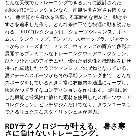
どんな天候でもトレーニングできるように設計された
adidas RDYコレクションなら、雨風や暑さ寒さも怖くな
い。 悪天候から身体を防御する革新的な素材と、動きや
すさを追求した作り。どんな条件下でも快適に動き続けら
れる。 RDYコレクションは、ショーツやレギンス、ボト
ムス、タンクトップ、Tシャツ、スポーツブラ、ジャケッ
トからシューズまで、
メンズ
、
ウィメンズ
の両方で多彩に
展開するプレミアムなトレーニングウェアコレクション。
ひとつひとつのアイテムが、優れた耐久性と機能性を併せ
持った卓越したクラフツマンシップの賜物となっている。
夏のチームスポーツから冬の早朝ランニングまで、どんな
スポーツをしているときも常に衣服内を適温にキープし、
快適かつドライなコンディションを作り出す。 環境に適
した機能と通気性に優れた素材を使用したスポーツウェア
コレクション。ピッチやジムだけでなく、タウンユースも
できるリュクスなスタイリッシュさが魅力。
RDYテクノロジーが叶える、 暑さ寒
さに負けないトレーニング。