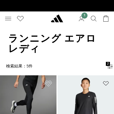
1
ランニング エアロ
レディ
2
検索結果：5件
ほしいものリストに追加
ほ