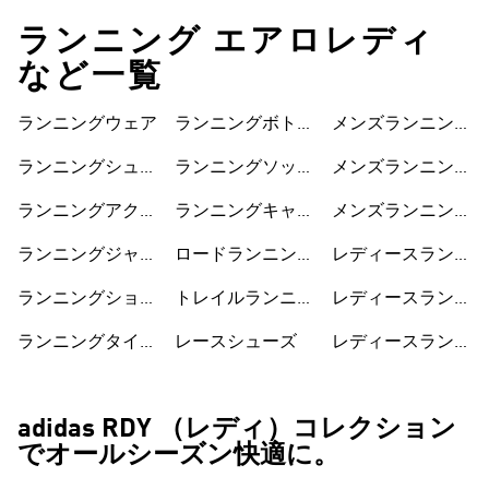
ランニング エアロレディ
など一覧
ランニングウェア
ランニングボトム
メンズランニング
ス
ジャケット
ランニングシュー
ランニングソック
メンズランニング
ズ
ス
ショートパンツ
ランニングアクセ
ランニングキャッ
メンズランニング
サリー
プ
シューズ
ランニングジャケ
ロードランニング
レディースランニ
ット
シューズ
ングジャケット
ランニングショー
トレイルランニン
レディースランニ
トパンツ
グシューズ
ングショートパン
ランニングタイ
レースシューズ
レディースランニ
ツ
ツ・レギンス
ングシューズ
adidas RDY （レディ）コレクション
でオールシーズン快適に。