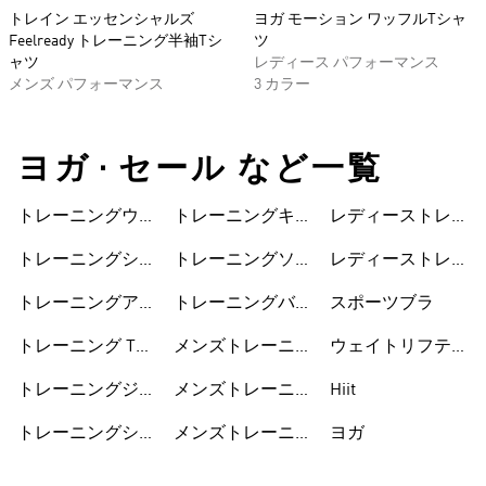
トレイン エッセンシャルズ
ヨガ モーション ワッフルTシャ
Feelready トレーニング半袖Tシ
ツ
ャツ
レディース パフォーマンス
メンズ パフォーマンス
3 カラー
ヨガ • セール など一覧
トレーニングウェ
トレーニングキャ
レディーストレー
ア
ップ
ニングウェア
トレーニングシュ
トレーニングソッ
レディーストレー
ーズ
クス
ニングシューズ
トレーニングアク
トレーニングバッ
スポーツブラ
セサリー
グ
トレーニング Tシ
メンズトレーニン
ウェイトリフティ
ャツ
グウェア
ング
トレーニングジャ
メンズトレーニン
Hiit
ージ
グシューズ
トレーニングショ
メンズトレーニン
ヨガ
ートパンツ
グアクセサリー