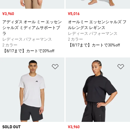
セール価格
¥3,960
セール価格
¥5,016
アディダス オール ミー エッセン
オールミー エッセンシャルズ フ
シャルズ ミディアムサポートブ
ルレングス レギンス
ラ
レディース パフォーマンス
レディース パフォーマンス
2 カラー
2 カラー
【8/17まで】カートで30%off
【8/17まで】カートで20%off
ほしいものリストに追加
ほ
SOLD OUT
セール価格
¥3,960