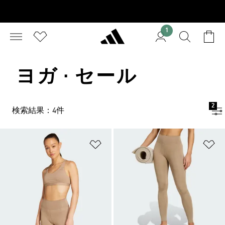
1
ヨガ · セール
2
検索結果：4件
ほしいものリストに追加
ほ