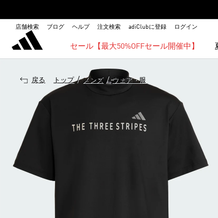
店舗検索
ブログ
ヘルプ
注文検索
adiClubに登録
ログイン
セール【最大50%OFFセール開催中】
/
/
戻る
トップ
メンズ
ウェア・服