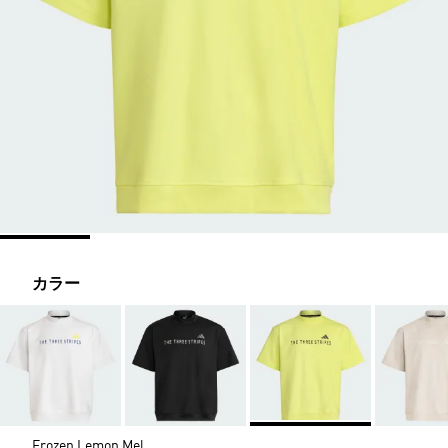
カラー
Frozen Lemon Mel.