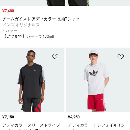
セール価格
¥7,480
チームガイスト アディカラー 長袖Tシャツ
メンズ オリジナルス
2 カラー
【8/17まで】カートで40%off
ほしいものリストに追加
ほ
価格
¥7,150
価格
¥4,950
アディカラー スリーストライプ
アディカラー トレフォイル Tシ