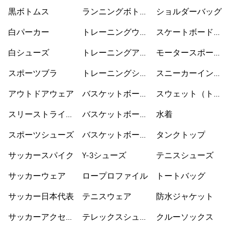
黒ボトムス
ランニングボトム
ショルダーバッグ
ス
白パーカー
トレーニングウェ
スケートボードシ
ア
ューズ
白シューズ
トレーニングアク
モータースポーツ
セサリー
ウェア
スポーツブラ
トレーニングシュ
スニーカーインソ
ーズ
ックス
アウトドアウェア
バスケットボール
スウェット（トレ
ウェア
ーナー）
スリーストライプ
バスケットボール
水着
ス
シューズ
スポーツシューズ
バスケットボール
タンクトップ
ショートパンツ
サッカースパイク
Y-3シューズ
テニスシューズ
サッカーウェア
ロープロファイル
トートバッグ
サッカー日本代表
テニスウェア
防水ジャケット
サッカーアクセサ
テレックスシュー
クルーソックス