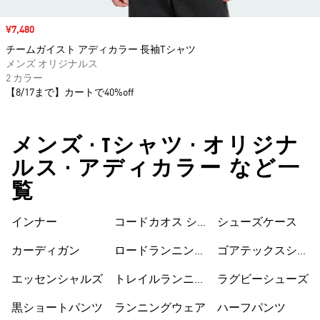
セール価格
¥7,480
チームガイスト アディカラー 長袖Tシャツ
メンズ オリジナルス
2 カラー
【8/17まで】カートで40%off
メンズ • Tシャツ • オリジナ
ルス • アディカラー など一
覧
インナー
コードカオス シ
シューズケース
ューズ
カーディガン
ロードランニング
ゴアテックスシュ
シューズ
ーズ
エッセンシャルズ
トレイルランニン
ラグビーシューズ
グシューズ
黒ショートパンツ
ランニングウェア
ハーフパンツ