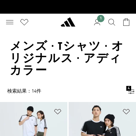
1
メンズ · Tシャツ · オ
リジナルス · アディ
カラー
4
検索結果：14件
ほしいものリストに追加
ほ