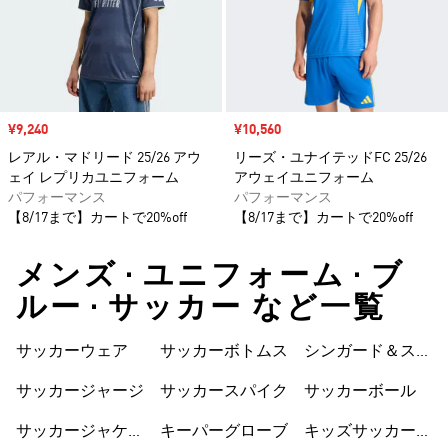
セール価格
¥9,240
セール価格
¥10,560
レアル・マドリード 25/26 アウ
リーズ・ユナイテッドFC 25/26
ェイ レプリカユニフォーム
アウェイユニフォーム
パフォーマンス
パフォーマンス
【8/17まで】カートで20%off
【8/17まで】カートで20%off
メンズ • ユニフォーム • ブ
ルー • サッカー など一覧
サッカーウェア
サッカーボトムス
シンガード＆スト
ラップ
サッカージャージ
サッカースパイク
サッカーボール
サッカージャケッ
キーパーグローブ
キッズサッカーウ