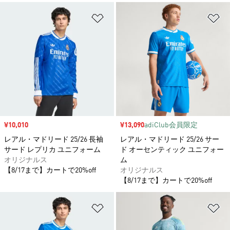
ほしいものリストに追加
ほ
セール価格
¥10,010
セール価格
¥13,090
adiClub会員限定
レアル・マドリード 25/26 長袖
レアル・マドリード 25/26 サー
サード レプリカ ユニフォーム
ド オーセンティック ユニフォー
オリジナルス
ム
【8/17まで】カートで20%off
オリジナルス
【8/17まで】カートで20%off
ほしいものリストに追加
ほ