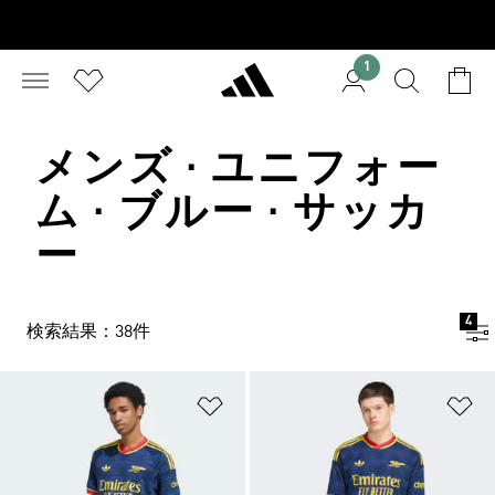
1
メンズ · ユニフォー
ム · ブルー · サッカ
ー
4
検索結果：38件
ほしいものリストに追加
ほ