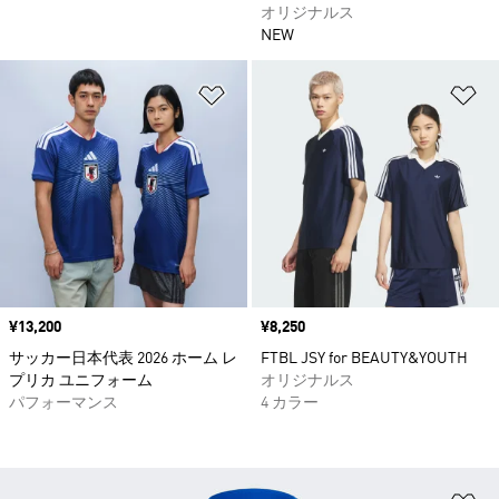
オリジナルス
NEW
ほしいものリストに追加
ほ
価格
¥13,200
価格
¥8,250
サッカー日本代表 2026 ホーム レ
FTBL JSY for BEAUTY&YOUTH
プリカ ユニフォーム
オリジナルス
パフォーマンス
4 カラー
ほ