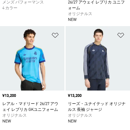
メンズ パフォーマンス
26/27 アウェイ レプリカ ユニフ
4 カラー
ォーム
オリジナルス
NEW
ほしいものリストに追加
ほ
価格
¥13,200
価格
¥13,200
レアル・マドリード 26/27 アウ
リーズ・ユナイテッド オリジナ
ェイ レプリカ GKユニフォーム
ルス 長袖 ジャージ
オリジナルス
オリジナルス
NEW
NEW