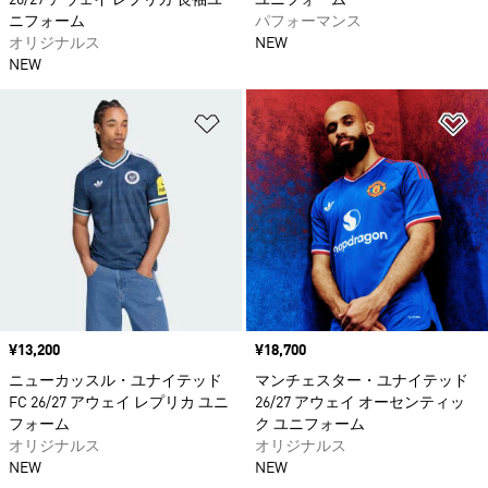
26/27 アウェイ レプリカ 長袖ユ
ユニフォーム
ニフォーム
パフォーマンス
オリジナルス
NEW
NEW
ほしいものリストに追加
ほ
価格
¥13,200
価格
¥18,700
ニューカッスル・ユナイテッド
マンチェスター・ユナイテッド
FC 26/27 アウェイ レプリカ ユニ
26/27 アウェイ オーセンティッ
フォーム
ク ユニフォーム
オリジナルス
オリジナルス
NEW
NEW