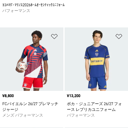
ﾖｺﾊﾏF･ﾏﾘﾉｽ2026ﾎｰﾑｵｰｾﾝﾃｨｯｸﾕﾆﾌｫｰﾑ
パフォーマンス
ほしいものリストに追加
ほ
価格
¥8,800
価格
¥13,200
FCバイエルン 26/27 プレマッチ
ボカ・ジュニアーズ 26/27 フォ
ジャージ
ース レプリカユニフォーム
メンズ パフォーマンス
パフォーマンス