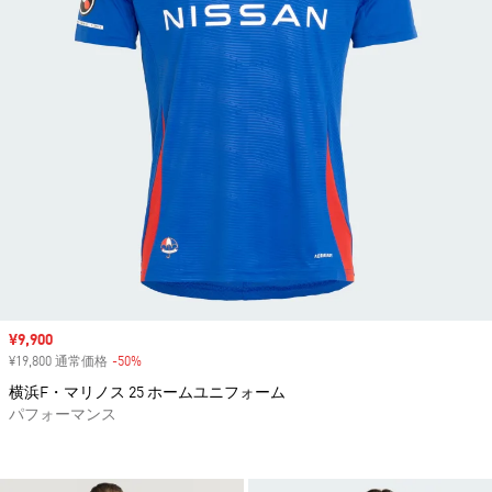
セール価格
¥9,900
¥19,800 通常価格
-50%
割引
横浜F・マリノス 25 ホームユニフォーム
パフォーマンス