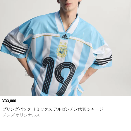
価格
¥33,000
ブリングバック リミックス アルゼンチン代表 ジャージ
メンズ オリジナルス