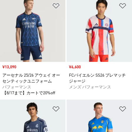
ほしいものリストに追加
ほ
セール価格
¥13,090
セール価格
¥6,600
アーセナル 25/26 アウェイ オー
FCバイエルン SS26 プレマッチ
センティックユニフォーム
ジャージ
パフォーマンス
メンズ パフォーマンス
【8/17まで】カートで20%off
ほしいものリストに追加
ほ